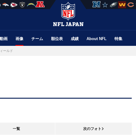
動画
画像
チーム
順位表
成績
About NFL
特集
ィールド
一覧
次のフォト