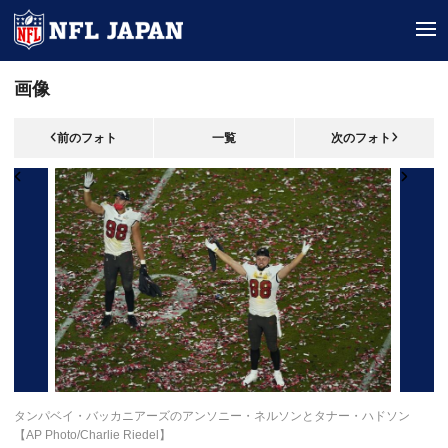
tog
画像
前のフォト
一覧
次のフォト
タンパベイ・バッカニアーズのアンソニー・ネルソンとタナー・ハドソン
【AP Photo/Charlie Riedel】