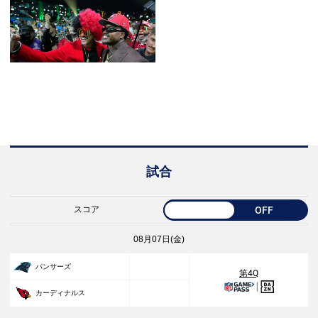
試合
スコア
OFF
08月07日(金)
27
パンサーズ
第4Q
23
カーディナルス