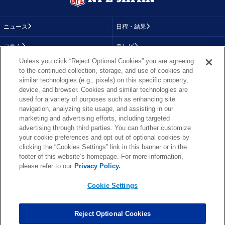
ニュース
日程・結果
コラム
テレビ
Unless you click “Reject Optional Cookies” you are agreeing
動画
画像
to the continued collection, storage, and use of cookies and
similar technologies (e.g., pixels) on this specific property,
チーム
順位表
device, and browser. Cookies and similar technologies are
used for a variety of purposes such as enhancing site
選手成績
About NFL
navigation, analyzing site usage, and assisting in our
marketing and advertising efforts, including targeted
More NFL
特集
advertising through third parties. You can further customize
your cookie preferences and opt out of optional cookies by
clicking the “Cookies Settings” link in this banner or in the
footer of this website’s homepage. For more information,
TOP
お問い合わせ
FAQ
please refer to our
Privacy Policy.
利用規約
プライバシーポリシー
プライバシー設定
RSS概要
NFL.COM
Cookie Settings
Copyright © NFL JAPAN.COM.All Rights Reserved.
Copyright © LY Corporation. All Rights Reserved.
Reject Optional Cookies
PHOTO BY AP Images / PHOTO BY Getty Images