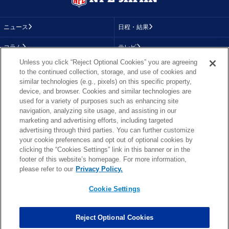
ニュース
日程・結果
コラム
テレビ
Unless you click “Reject Optional Cookies” you are agreeing
動画
画像
to the continued collection, storage, and use of cookies and
similar technologies (e.g., pixels) on this specific property,
チーム
順位表
device, and browser. Cookies and similar technologies are
used for a variety of purposes such as enhancing site
選手成績
About NFL
navigation, analyzing site usage, and assisting in our
marketing and advertising efforts, including targeted
More NFL
特集
advertising through third parties. You can further customize
your cookie preferences and opt out of optional cookies by
clicking the “Cookies Settings” link in this banner or in the
footer of this website’s homepage. For more information,
TOP
お問い合わせ
FAQ
please refer to our
Privacy Policy.
利用規約
プライバシーポリシー
プライバシー設定
RSS概要
NFL.COM
Cookie Settings
Copyright © NFL JAPAN.COM.All Rights Reserved.
Copyright © LY Corporation. All Rights Reserved.
Reject Optional Cookies
PHOTO BY AP Images / PHOTO BY Getty Images