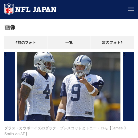
tog
画像
前のフォト
一覧
次のフォト
ダラス・カウボーイズのダック・プレスコットとトニー・ロモ【James D
Smith via AP】