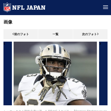
tog
画像
前のフォト
一覧
次のフォト