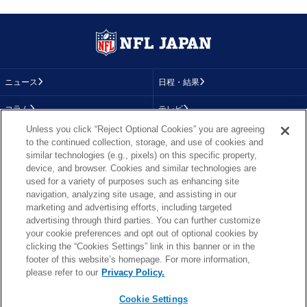
ニュース
日程・結果
コラム
テレビ
Unless you click “Reject Optional Cookies” you are agreeing
動画
画像
to the continued collection, storage, and use of cookies and
similar technologies (e.g., pixels) on this specific property,
チーム
順位表
device, and browser. Cookies and similar technologies are
used for a variety of purposes such as enhancing site
選手成績
About NFL
navigation, analyzing site usage, and assisting in our
marketing and advertising efforts, including targeted
More NFL
特集
advertising through third parties. You can further customize
your cookie preferences and opt out of optional cookies by
clicking the “Cookies Settings” link in this banner or in the
footer of this website’s homepage. For more information,
TOP
お問い合わせ
FAQ
please refer to our
Privacy Policy.
利用規約
プライバシーポリシー
プライバシー設定
RSS概要
NFL.COM
Cookie Settings