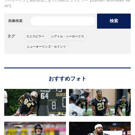
シーホークスと契約合意に至ったRBのC.J.スピラー【Damian Strohmeyer via
AP】
検索
画像検索
タグ
C.J.スピラー
シアトル・シーホークス
ニューオーリンズ・セインツ
おすすめフォト