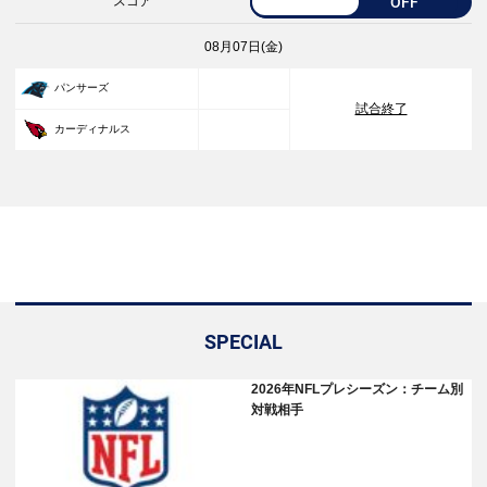
スコア
OFF
08月07日(金)
33
パンサーズ
試合終了
30
カーディナルス
SPECIAL
2026年NFLプレシーズン：チーム別
対戦相手