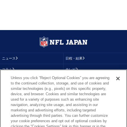
ニュース
日程・結果
コラム
テレビ
Unless you click “Reject Optional Cookies” you are agreeing
動画
画像
to the continued collection, storage, and use of cookies and
similar technologies (e.g., pixels) on this specific property,
チーム
順位表
device, and browser. Cookies and similar technologies are
used for a variety of purposes such as enhancing site
選手成績
About NFL
navigation, analyzing site usage, and assisting in our
marketing and advertising efforts, including targeted
More NFL
特集
advertising through third parties. You can further customize
your cookie preferences and opt out of optional cookies by
clicking the “Cookies Settings” link in this banner or in the