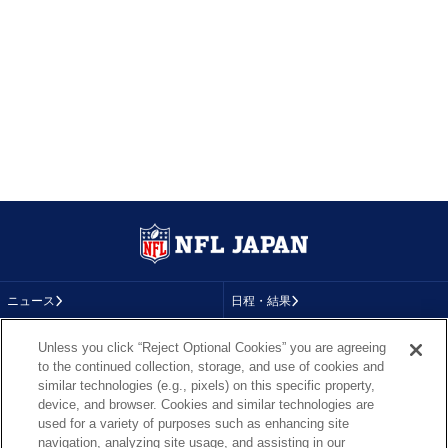
ニュース
日程・結果
コラム
テレビ
Unless you click “Reject Optional Cookies” you are agreeing
to the continued collection, storage, and use of cookies and
動画
画像
similar technologies (e.g., pixels) on this specific property,
device, and browser. Cookies and similar technologies are
チーム
順位表
used for a variety of purposes such as enhancing site
navigation, analyzing site usage, and assisting in our