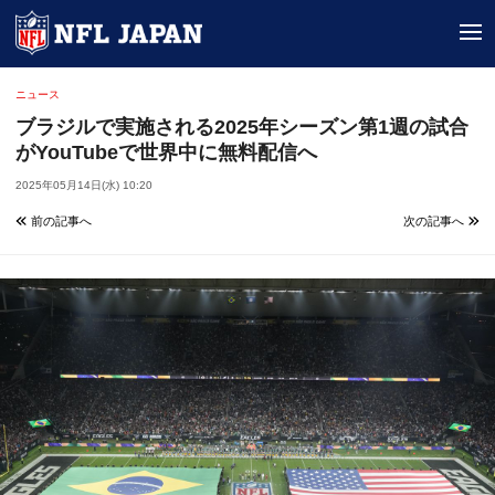
tog
ニュース
ブラジルで実施される2025年シーズン第1週の試合
がYouTubeで世界中に無料配信へ
2025年05月14日(水) 10:20
前の記事へ
次の記事へ