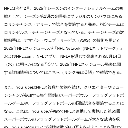
NFLは今年2月、2025年シーズンのインターナショナルゲームの初
戦として、シーズン第1週の金曜夜にブラジルのサンパウロにある
コリンチャンス・アリーナで試合を実施すると発表。指定チームは
ロサンゼルス・チャージャーズとなっている。チャージャーズの対
戦相手は、アマゾン・ウェブ・サービス（AWS）の技術を用いた
2025年NFLスケジュールが『NFL Network（NFLネットワーク）』
およびNFL.com、NFLアプリ、NFL+を通じて発表される5月14日
（水）に明らかになる予定だ。2025年NFLスケジュール発表に関
する詳細情報については
こちら
（リンク先は英語）で確認できる。
また、YouTubeはNFLと複数年契約を結び、クリエイターやミュー
ジシャンが参加する毎年恒例のスーパーボウル・フラッグフットボ
ールゲームや、フラッグフットボールの国際試合を実施することに
なる。これは、YouTubeが初めてNFLと連携して実施した第59回
スーパーボウルのフラッグフットボールゲームが大きな成功を収
め、YouTubeでのライブ視聴者数が600万人を超えたことを受けて