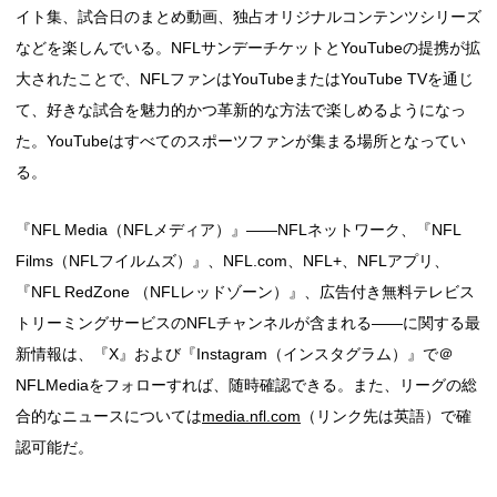
イト集、試合日のまとめ動画、独占オリジナルコンテンツシリーズ
などを楽しんでいる。NFLサンデーチケットとYouTubeの提携が拡
大されたことで、NFLファンはYouTubeまたはYouTube TVを通じ
て、好きな試合を魅力的かつ革新的な方法で楽しめるようになっ
た。YouTubeはすべてのスポーツファンが集まる場所となってい
る。
『NFL Media（NFLメディア）』――NFLネットワーク、『NFL
Films（NFLフイルムズ）』、NFL.com、NFL+、NFLアプリ、
『NFL RedZone （NFLレッドゾーン）』、広告付き無料テレビス
トリーミングサービスのNFLチャンネルが含まれる――に関する最
新情報は、『X』および『Instagram（インスタグラム）』で＠
NFLMediaをフォローすれば、随時確認できる。また、リーグの総
合的なニュースについては
media.nfl.com
（リンク先は英語）で確
認可能だ。