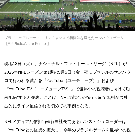
ブラジルのアレーナ・コリンチャンスで初開催を迎えたサンパウロゲーム
【AP Photo/Andre Penner】
現地13日（火）、ナショナル・フットボール・リーグ（NFL）が
2025年NFLシーズン第1週の9月5日（金）夜にブラジルのサンパウ
ロで行われる試合を『YouTube（ユーチューブ）』および
『YouTube TV（ユーチューブTV）』で世界中の視聴者に向けて独
占配信*すると発表。これは、NFLの試合がYouTubeで無料かつ独
占的にライブ配信される初めての事例となる。
NFLメディア配信担当執行副社長であるハンス・シュローダーは
「YouTubeとの提携を拡大し、今年のブラジルゲームを世界中の視