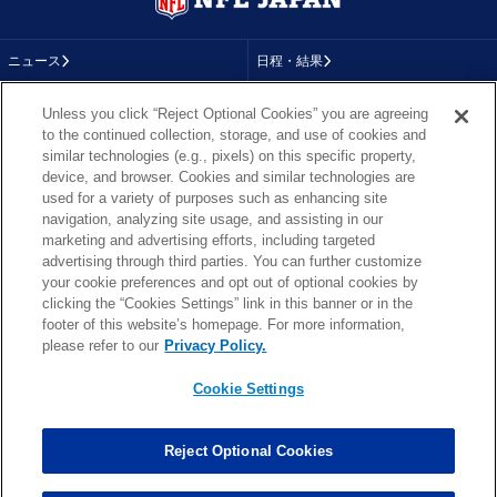
ニュース
日程・結果
コラム
テレビ
Unless you click “Reject Optional Cookies” you are agreeing
to the continued collection, storage, and use of cookies and
動画
画像
similar technologies (e.g., pixels) on this specific property,
device, and browser. Cookies and similar technologies are
チーム
順位表
used for a variety of purposes such as enhancing site
navigation, analyzing site usage, and assisting in our
選手成績
About NFL
marketing and advertising efforts, including targeted
advertising through third parties. You can further customize
More NFL
特集
your cookie preferences and opt out of optional cookies by
clicking the “Cookies Settings” link in this banner or in the
footer of this website’s homepage. For more information,
please refer to our
Privacy Policy.
TOP
お問い合わせ
FAQ
Cookie Settings
利用規約
プライバシーポリシー
プライバシー設定
RSS概要
NFL.COM
Copyright © NFL JAPAN.COM.All Rights Reserved.
Reject Optional Cookies
Copyright © LY Corporation. All Rights Reserved.
PHOTO BY AP Images / PHOTO BY Getty Images