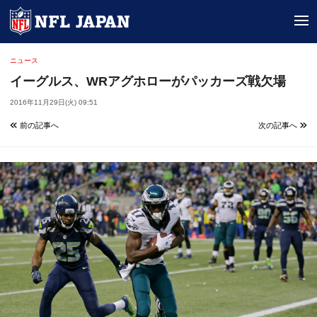
tog
ニュース
イーグルス、WRアグホローがパッカーズ戦欠場
2016年11月29日(火) 09:51
前の記事へ
次の記事へ