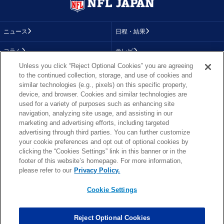
ニュース
日程・結果
コラム
テレビ
Unless you click “Reject Optional Cookies” you are agreeing
動画
画像
to the continued collection, storage, and use of cookies and
similar technologies (e.g., pixels) on this specific property,
チーム
順位表
device, and browser. Cookies and similar technologies are
used for a variety of purposes such as enhancing site
選手成績
About NFL
navigation, analyzing site usage, and assisting in our
marketing and advertising efforts, including targeted
More NFL
特集
advertising through third parties. You can further customize
your cookie preferences and opt out of optional cookies by
clicking the “Cookies Settings” link in this banner or in the
footer of this website’s homepage. For more information,
TOP
お問い合わせ
FAQ
please refer to our
Privacy Policy.
利用規約
プライバシーポリシー
プライバシー設定
RSS概要
NFL.COM
Cookie Settings
Copyright © NFL JAPAN.COM.All Rights Reserved.
Copyright © LY Corporation. All Rights Reserved.
Reject Optional Cookies
PHOTO BY AP Images / PHOTO BY Getty Images