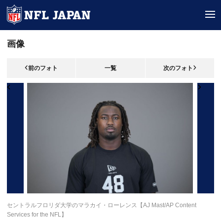
tog
画像
前のフォト
一覧
次のフォト
セントラルフロリダ大学のマラカイ・ローレンス【AJ Mast/AP Content
Services for the NFL】