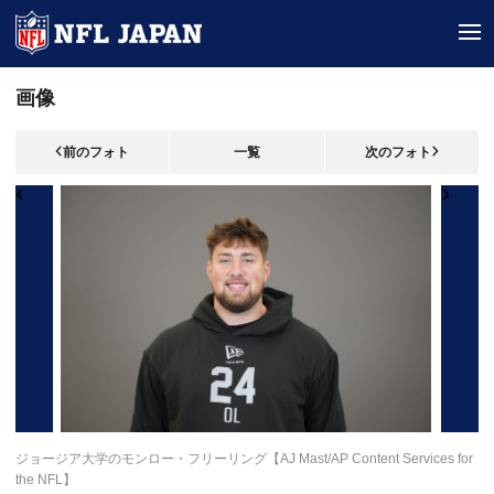
tog
画像
前のフォト
一覧
次のフォト
ジョージア大学のモンロー・フリーリング【AJ Mast/AP Content Services for
the NFL】