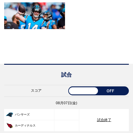
試合
スコア
OFF
08月07日(金)
33
パンサーズ
試合終了
30
カーディナルス