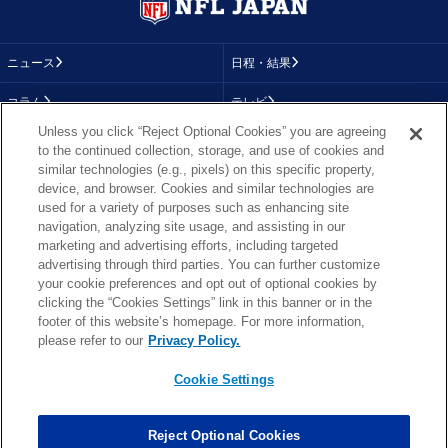
ニュース
日程・結果
コラム
テレビ
Unless you click “Reject Optional Cookies” you are agreeing
動画
画像
to the continued collection, storage, and use of cookies and
similar technologies (e.g., pixels) on this specific property,
チーム
順位表
device, and browser. Cookies and similar technologies are
used for a variety of purposes such as enhancing site
選手成績
About NFL
navigation, analyzing site usage, and assisting in our
marketing and advertising efforts, including targeted
More NFL
特集
advertising through third parties. You can further customize
your cookie preferences and opt out of optional cookies by
clicking the “Cookies Settings” link in this banner or in the
footer of this website’s homepage. For more information,
TOP
お問い合わせ
FAQ
please refer to our
Privacy Policy.
利用規約
プライバシーポリシー
プライバシー設定
RSS概要
NFL.COM
Cookie Settings
Copyright © NFL JAPAN.COM.All Rights Reserved.
Copyright © LY Corporation. All Rights Reserved.
Reject Optional Cookies
PHOTO BY AP Images / PHOTO BY Getty Images