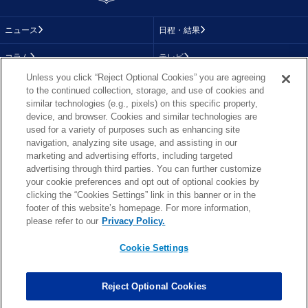
ニュース
日程・結果
コラム
テレビ
Unless you click “Reject Optional Cookies” you are agreeing
動画
画像
to the continued collection, storage, and use of cookies and
similar technologies (e.g., pixels) on this specific property,
チーム
順位表
device, and browser. Cookies and similar technologies are
used for a variety of purposes such as enhancing site
選手成績
About NFL
navigation, analyzing site usage, and assisting in our
marketing and advertising efforts, including targeted
More NFL
特集
advertising through third parties. You can further customize
your cookie preferences and opt out of optional cookies by
clicking the “Cookies Settings” link in this banner or in the
footer of this website’s homepage. For more information,
TOP
お問い合わせ
FAQ
please refer to our
Privacy Policy.
利用規約
プライバシーポリシー
プライバシー設定
RSS概要
NFL.COM
Cookie Settings
Copyright © NFL JAPAN.COM.All Rights Reserved.
Copyright © LY Corporation. All Rights Reserved.
Reject Optional Cookies
PHOTO BY AP Images / PHOTO BY Getty Images
Cookie Settings