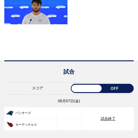
試合
スコア
OFF
08月07日(金)
33
パンサーズ
試合終了
30
カーディナルス