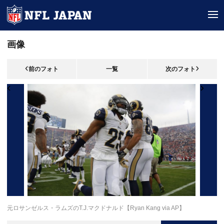
tog
画像
前のフォト
一覧
次のフォト
元ロサンゼルス・ラムズのT.J.マクドナルド【Ryan Kang via AP】