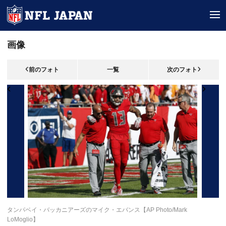
tog
画像
前のフォト
一覧
次のフォト
タンパベイ・バッカニアーズのマイク・エバンス【AP Photo/Mark
LoMoglio】