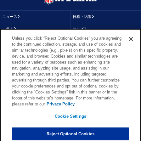
ニュース
日程・結果
コラム
テレビ
Unless you click “Reject Optional Cookies” you are agreeing
動画
画像
to the continued collection, storage, and use of cookies and
similar technologies (e.g., pixels) on this specific property,
チーム
順位表
device, and browser. Cookies and similar technologies are
used for a variety of purposes such as enhancing site
選手成績
About NFL
navigation, analyzing site usage, and assisting in our
marketing and advertising efforts, including targeted
More NFL
特集
advertising through third parties. You can further customize
your cookie preferences and opt out of optional cookies by
clicking the “Cookies Settings” link in this banner or in the
footer of this website’s homepage. For more information,
TOP
お問い合わせ
FAQ
please refer to our
Privacy Policy.
利用規約
プライバシーポリシー
プライバシー設定
RSS概要
NFL.COM
Cookie Settings
Copyright © NFL JAPAN.COM.All Rights Reserved.
Copyright © LY Corporation. All Rights Reserved.
Reject Optional Cookies
PHOTO BY AP Images / PHOTO BY Getty Images