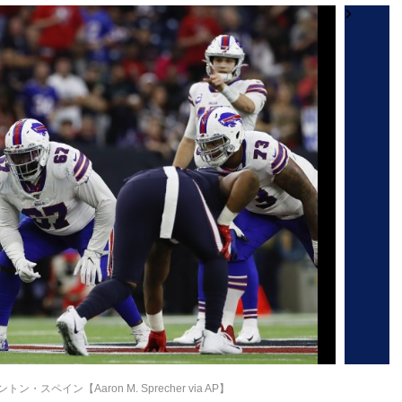
スペイン【Aaron M. Sprecher via AP】