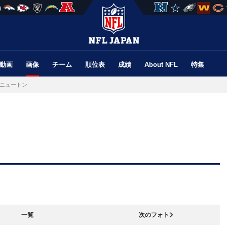
動画
画像
チーム
順位表
成績
About NFL
特集
ニュートン
一覧
次のフォト