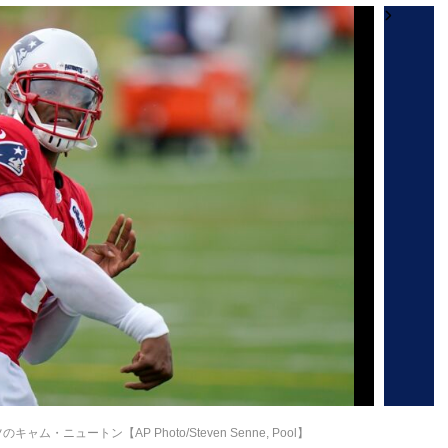
ニュートン【AP Photo/Steven Senne, Pool】