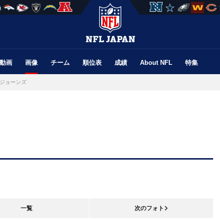
動画
画像
チーム
順位表
成績
About NFL
特集
ジョーンズ
一覧
次のフォト