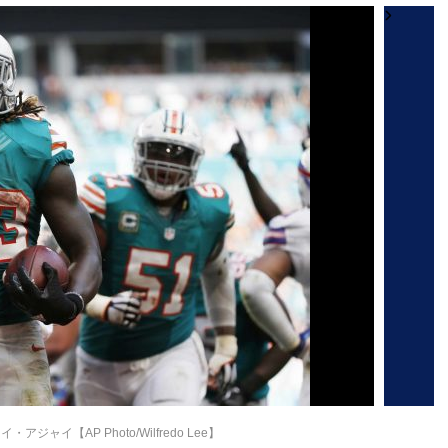
ジャイ【AP Photo/Wilfredo Lee】