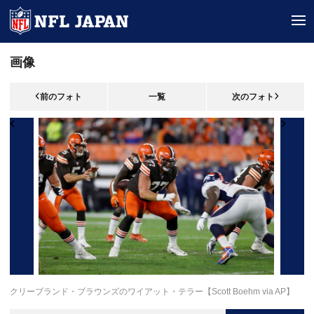
tog
画像
前のフォト
一覧
次のフォト
クリーブランド・ブラウンズのワイアット・テラー【Scott Boehm via AP】