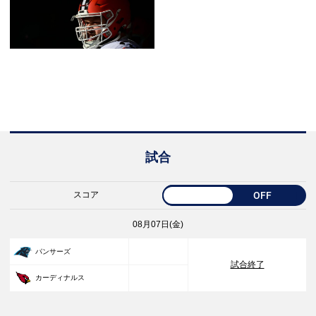
試合
スコア
OFF
08月07日(金)
33
パンサーズ
試合終了
30
カーディナルス