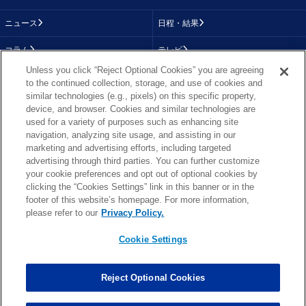
ニュース
日程・結果
コラム
テレビ
Unless you click “Reject Optional Cookies” you are agreeing
動画
画像
to the continued collection, storage, and use of cookies and
similar technologies (e.g., pixels) on this specific property,
チーム
順位表
device, and browser. Cookies and similar technologies are
used for a variety of purposes such as enhancing site
選手成績
About NFL
navigation, analyzing site usage, and assisting in our
marketing and advertising efforts, including targeted
More NFL
特集
advertising through third parties. You can further customize
your cookie preferences and opt out of optional cookies by
clicking the “Cookies Settings” link in this banner or in the
footer of this website’s homepage. For more information,
TOP
お問い合わせ
FAQ
please refer to our
Privacy Policy.
利用規約
プライバシーポリシー
プライバシー設定
RSS概要
NFL.COM
Cookie Settings
Copyright © NFL JAPAN.COM.All Rights Reserved.
Copyright © LY Corporation. All Rights Reserved.
Reject Optional Cookies
PHOTO BY AP Images / PHOTO BY Getty Images
Cookie Settings