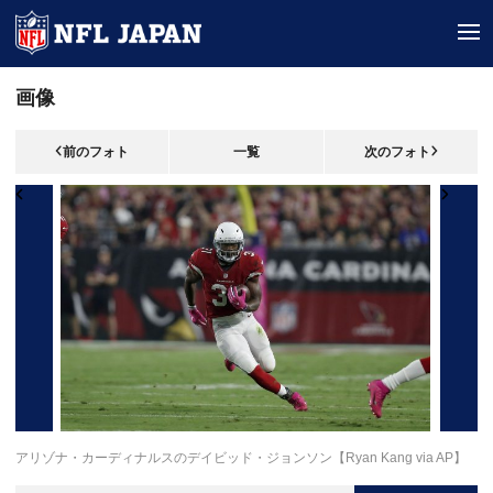
tog
画像
前のフォト
一覧
次のフォト
アリゾナ・カーディナルスのデイビッド・ジョンソン【Ryan Kang via AP】