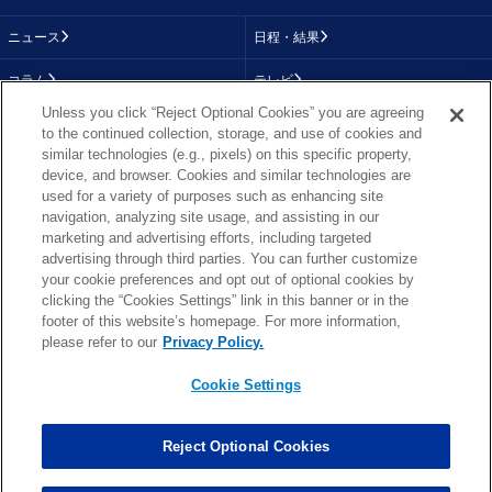
ニュース
日程・結果
コラム
テレビ
Unless you click “Reject Optional Cookies” you are agreeing
動画
画像
to the continued collection, storage, and use of cookies and
similar technologies (e.g., pixels) on this specific property,
チーム
順位表
device, and browser. Cookies and similar technologies are
used for a variety of purposes such as enhancing site
選手成績
About NFL
navigation, analyzing site usage, and assisting in our
marketing and advertising efforts, including targeted
More NFL
特集
advertising through third parties. You can further customize
your cookie preferences and opt out of optional cookies by
clicking the “Cookies Settings” link in this banner or in the
footer of this website’s homepage. For more information,
TOP
お問い合わせ
FAQ
please refer to our
Privacy Policy.
利用規約
プライバシーポリシー
プライバシー設定
RSS概要
NFL.COM
Cookie Settings
Copyright © NFL JAPAN.COM.All Rights Reserved.
Copyright © LY Corporation. All Rights Reserved.
Reject Optional Cookies
PHOTO BY AP Images / PHOTO BY Getty Images
Cookie Settings