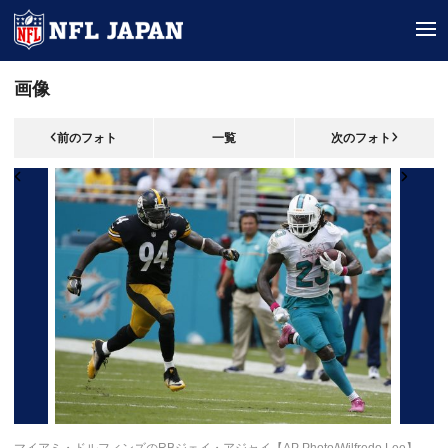
tog
画像
前のフォト
一覧
次のフォト
マイアミ・ドルフィンズのRBジェイ・アジャイ【AP Photo/Wilfredo Lee】