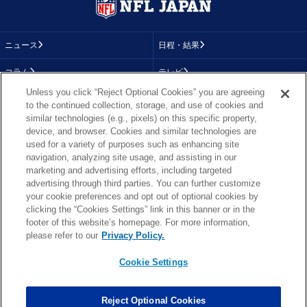
ニュース
日程・結果
コラム
テレビ
Unless you click “Reject Optional Cookies” you are agreeing
動画
画像
to the continued collection, storage, and use of cookies and
similar technologies (e.g., pixels) on this specific property,
チーム
順位表
device, and browser. Cookies and similar technologies are
used for a variety of purposes such as enhancing site
選手成績
About NFL
navigation, analyzing site usage, and assisting in our
marketing and advertising efforts, including targeted
More NFL
特集
advertising through third parties. You can further customize
your cookie preferences and opt out of optional cookies by
clicking the “Cookies Settings” link in this banner or in the
footer of this website’s homepage. For more information,
TOP
お問い合わせ
FAQ
please refer to our
Privacy Policy.
利用規約
プライバシーポリシー
プライバシー設定
RSS概要
NFL.COM
Cookie Settings
Copyright © NFL JAPAN.COM.All Rights Reserved.
Copyright © LY Corporation. All Rights Reserved.
Reject Optional Cookies
PHOTO BY AP Images / PHOTO BY Getty Images