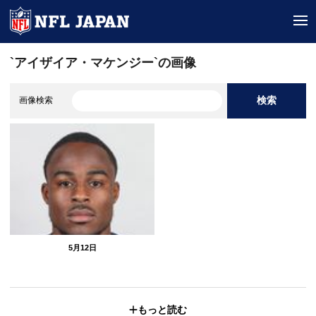
tog
`アイザイア・マケンジー`の画像
検索
画像検索
5月12日
もっと読む