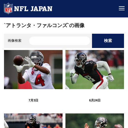
tog
`アトランタ・ファルコンズ`の画像
検索
画像検索
7月3日
6月24日