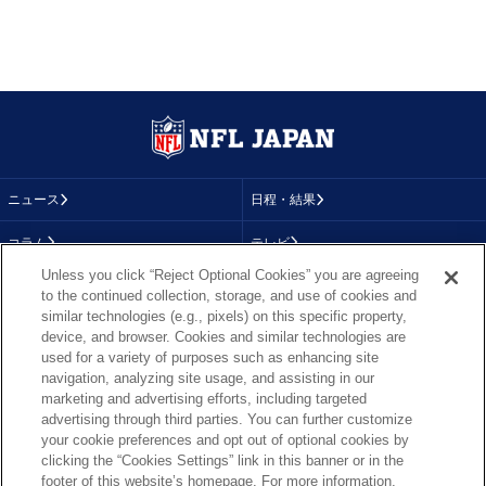
ニュース
日程・結果
コラム
テレビ
Unless you click “Reject Optional Cookies” you are agreeing
動画
画像
to the continued collection, storage, and use of cookies and
similar technologies (e.g., pixels) on this specific property,
チーム
順位表
device, and browser. Cookies and similar technologies are
used for a variety of purposes such as enhancing site
選手成績
About NFL
navigation, analyzing site usage, and assisting in our
marketing and advertising efforts, including targeted
More NFL
特集
advertising through third parties. You can further customize
your cookie preferences and opt out of optional cookies by
clicking the “Cookies Settings” link in this banner or in the
footer of this website’s homepage. For more information,
TOP
お問い合わせ
FAQ