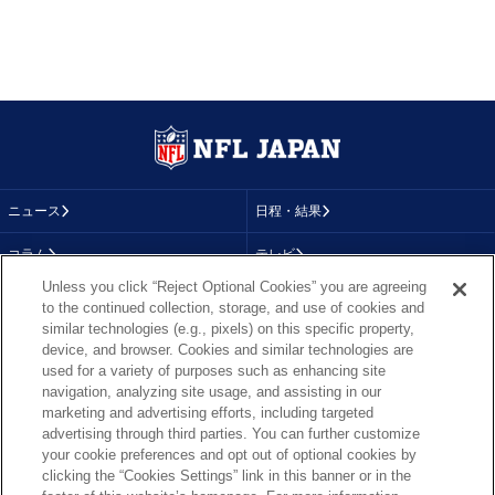
ニュース
日程・結果
コラム
テレビ
Unless you click “Reject Optional Cookies” you are agreeing
動画
画像
to the continued collection, storage, and use of cookies and
similar technologies (e.g., pixels) on this specific property,
チーム
順位表
device, and browser. Cookies and similar technologies are
used for a variety of purposes such as enhancing site
選手成績
About NFL
navigation, analyzing site usage, and assisting in our
marketing and advertising efforts, including targeted
More NFL
特集
advertising through third parties. You can further customize
your cookie preferences and opt out of optional cookies by
clicking the “Cookies Settings” link in this banner or in the