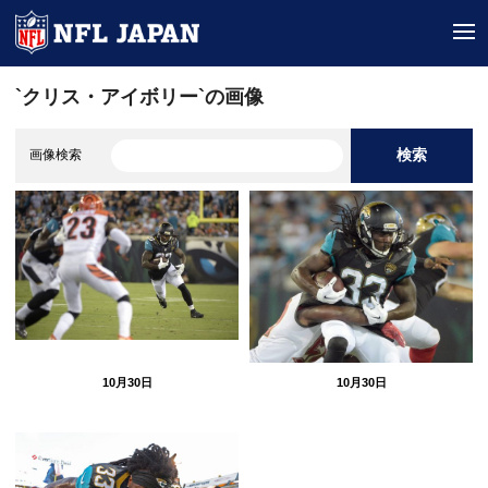
tog
`クリス・アイボリー`の画像
検索
画像検索
10月30日
10月30日