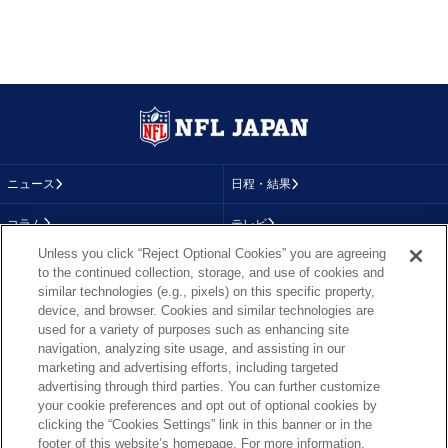
ニュース
日程・結果
コラム
テレビ
Unless you click “Reject Optional Cookies” you are agreeing
動画
画像
to the continued collection, storage, and use of cookies and
similar technologies (e.g., pixels) on this specific property,
チーム
順位表
device, and browser. Cookies and similar technologies are
used for a variety of purposes such as enhancing site
選手成績
About NFL
navigation, analyzing site usage, and assisting in our
marketing and advertising efforts, including targeted
More NFL
特集
advertising through third parties. You can further customize
your cookie preferences and opt out of optional cookies by
clicking the “Cookies Settings” link in this banner or in the
footer of this website’s homepage. For more information,
TOP
お問い合わせ
FAQ