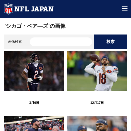
tog
`シカゴ・ベア―ズ`の画像
検索
画像検索
3月6日
12月17日