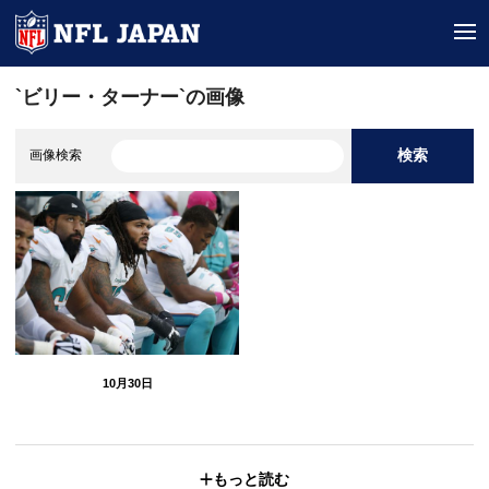
tog
`ビリー・ターナー`の画像
検索
画像検索
10月30日
もっと読む