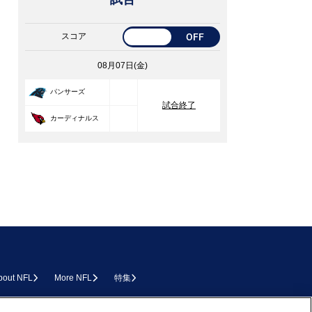
スコア
OFF
08月07日(金)
33
パンサーズ
試合終了
30
カーディナルス
bout NFL
More NFL
特集
L.COM