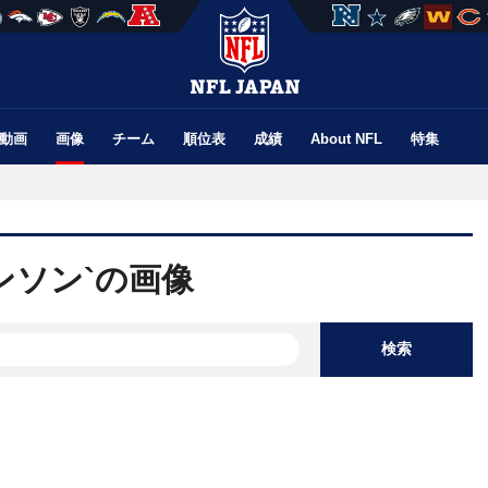
動画
画像
チーム
順位表
成績
About NFL
特集
ョンソン`の画像
検索