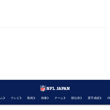
ム
テレビ
動画
画像
チーム
順位表
選手成績
A
お問い合わせ
FAQ
利用規約
プライバシーポリシー
プライバシー設定
RSS概要
NF