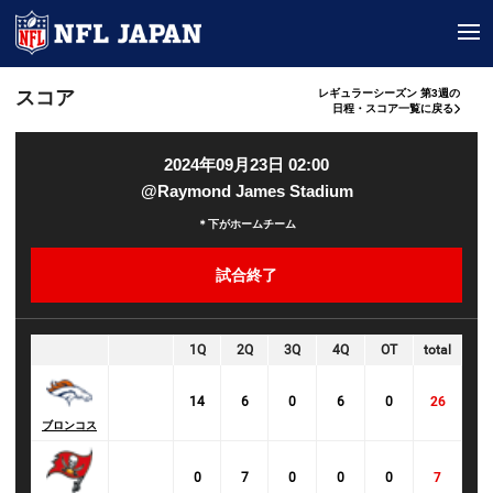
tog
スコア
レギュラーシーズン 第3週の
日程・スコア一覧に戻る
2024年09月23日 02:00
@Raymond James Stadium
＊下がホームチーム
試合終了
1Q
2Q
3Q
4Q
OT
total
14
6
0
6
0
26
ブロンコス
0
7
0
0
0
7