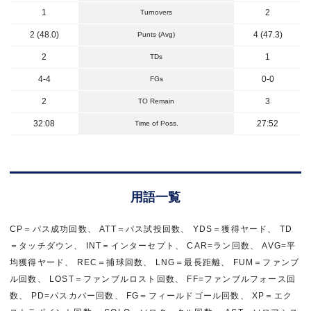
1
2
Turnovers
2 (48.0)
4 (47.3)
Punts (Avg)
2
1
TDs
4-4
0-0
FGs
2
3
TO Remain
32:08
27:52
Time of Poss.
用語一覧
CP＝パス成功回数、 ATT＝パス試投回数、 YDS＝獲得ヤード、 TD
＝タッチダウン、 INT＝インターセプト、 CAR=ラン回数、 AVG=平
均獲得ヤード、 REC＝捕球回数、 LNG＝最長距離、 FUM＝ファンブ
ル回数、 LOST＝ファンブルロスト回数、 FF=ファンブルフォース回
数、 PD=パスカバー回数、 FG＝フィールドゴール回数、 XP＝エク