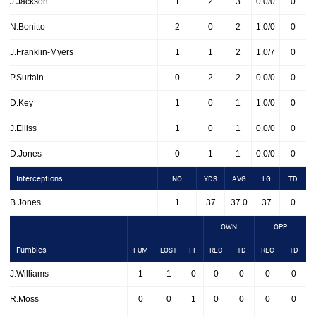
J.Jackson
1
2
3
0.0/0
0
N.Bonitto
2
0
2
1.0/0
0
J.Franklin-Myers
1
1
2
1.0/7
0
P.Surtain
0
2
2
0.0/0
0
D.Key
1
0
1
1.0/0
0
J.Elliss
1
0
1
0.0/0
0
D.Jones
0
1
1
0.0/0
0
Interceptions
NO
YDS
AVG
LG
TD
B.Jones
1
37
37.0
37
0
OWN
OPP
Fumbles
FUM
LOST
FF
REC
TD
REC
TD
J.Williams
1
1
0
0
0
0
0
R.Moss
0
0
1
0
0
0
0