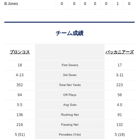
B.Jones
0
0
0
0
0
1
0
チーム成績
ブロンコス
バッカニアーズ
18
17
First Downs
4-13
3-11
3rd Down
352
223
Total Net Yards
64
56
Off Plays
5.5
4.0
Avg Gain
136
91
Rushing Net
216
132
Passing Net
5 (51)
5 (19)
Penalties (Yds)