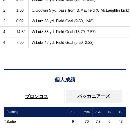
2
1:50
C.Godwin 5 yd. pass from B.Mayfield (C.McLaughlin kick) 
2
0:02
W.Lutz 38 yd. Field Goal (9-50, 1:48)
4
14:52
W.Lutz 33 yd. Field Goal (15-79, 7:57)
4
7:30
W.Lutz 43 yd. Field Goal (5-50, 2:22)
個人成績
バッカニアーズ
ブロンコス
Rushing
ATT
YDS
AVG
TD
LG
T.Badie
9
70
7.8
0
43