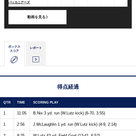
バッカニアーズ
動画を見る
ボックス
レポート
スコア
得点経過
QTR
TIME
SCORING PLAY
1
11:05
B.Nix 3 yd. run (W.Lutz kick) (6-70, 3:55)
1
2:56
J.McLaughlin 1 yd. run (W.Lutz kick) (4-9, 2:14)
2
9:25
W.Lutz 43 yd. Field Goal (13-41, 6:52)