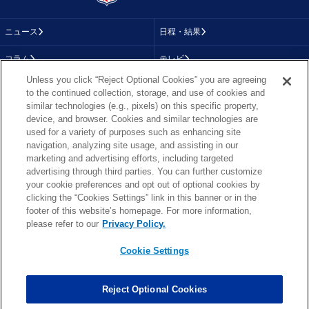
ニュース
日程・結果
コラム
テレビ
Unless you click “Reject Optional Cookies” you are agreeing
動画
画像
to the continued collection, storage, and use of cookies and
similar technologies (e.g., pixels) on this specific property,
チーム
順位表
device, and browser. Cookies and similar technologies are
used for a variety of purposes such as enhancing site
選手成績
About NFL
navigation, analyzing site usage, and assisting in our
marketing and advertising efforts, including targeted
More NFL
特集
advertising through third parties. You can further customize
your cookie preferences and opt out of optional cookies by
clicking the “Cookies Settings” link in this banner or in the
footer of this website’s homepage. For more information,
TOP
お問い合わせ
FAQ
please refer to our
Privacy Policy.
利用規約
プライバシーポリシー
プライバシー設定
RSS概要
NFL.COM
Cookie Settings
Copyright © NFL JAPAN.COM.All Rights Reserved.
Copyright © LY Corporation. All Rights Reserved.
Reject Optional Cookies
PHOTO BY AP Images / PHOTO BY Getty Images
Cookie Settings