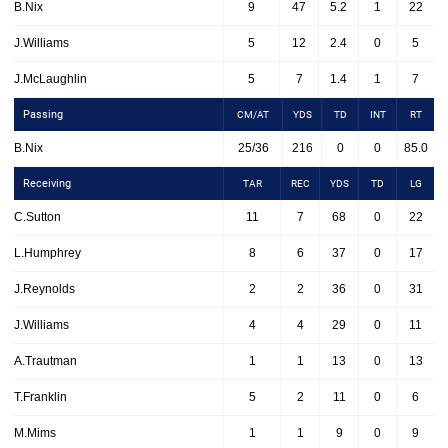
B.Nix
9
47
5.2
1
22
J.Williams
5
12
2.4
0
5
J.McLaughlin
5
7
1.4
1
7
Passing
CM/AT
YDS
TD
INT
RT
B.Nix
25/36
216
0
0
85.0
Receiving
TAR
REC
YDS
TD
LG
C.Sutton
11
7
68
0
22
L.Humphrey
8
6
37
0
17
J.Reynolds
2
2
36
0
31
J.Williams
4
4
29
0
11
A.Trautman
1
1
13
0
13
T.Franklin
5
2
11
0
6
M.Mims
1
1
9
0
9