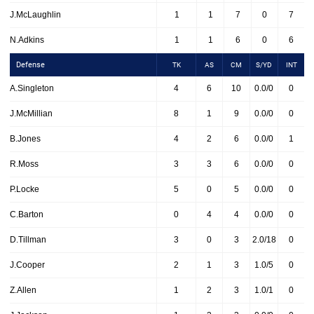
J.McLaughlin
1
1
7
0
7
N.Adkins
1
1
6
0
6
Defense
TK
AS
CM
S/YD
INT
A.Singleton
4
6
10
0.0/0
0
J.McMillian
8
1
9
0.0/0
0
B.Jones
4
2
6
0.0/0
1
R.Moss
3
3
6
0.0/0
0
P.Locke
5
0
5
0.0/0
0
C.Barton
0
4
4
0.0/0
0
D.Tillman
3
0
3
2.0/18
0
J.Cooper
2
1
3
1.0/5
0
Z.Allen
1
2
3
1.0/1
0