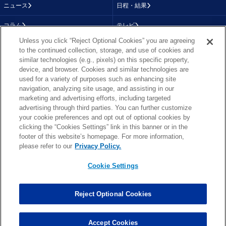
ニュース
日程・結果
コラム
テレビ
Unless you click “Reject Optional Cookies” you are agreeing
動画
画像
to the continued collection, storage, and use of cookies and
similar technologies (e.g., pixels) on this specific property,
チーム
順位表
device, and browser. Cookies and similar technologies are
used for a variety of purposes such as enhancing site
選手成績
About NFL
navigation, analyzing site usage, and assisting in our
marketing and advertising efforts, including targeted
More NFL
特集
advertising through third parties. You can further customize
your cookie preferences and opt out of optional cookies by
clicking the “Cookies Settings” link in this banner or in the
footer of this website’s homepage. For more information,
TOP
お問い合わせ
FAQ
please refer to our
Privacy Policy.
利用規約
プライバシーポリシー
プライバシー設定
RSS概要
NFL.COM
Cookie Settings
Copyright © NFL JAPAN.COM.All Rights Reserved.
Copyright © LY Corporation. All Rights Reserved.
Reject Optional Cookies
PHOTO BY AP Images / PHOTO BY Getty Images
Cookie Settings
Accept Cookies