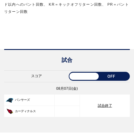
ド以内へのパント回数、 KR＝キックオフリターン回数、 PR＝パント
リターン回数
試合
スコア
OFF
08月07日(金)
33
パンサーズ
試合終了
30
カーディナルス