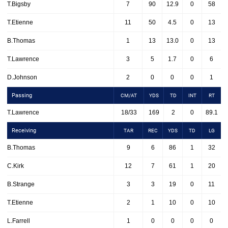
T.Bigsby
7
90
12.9
0
58
T.Etienne
11
50
4.5
0
13
B.Thomas
1
13
13.0
0
13
T.Lawrence
3
5
1.7
0
6
D.Johnson
2
0
0
0
1
Passing
CM/AT
YDS
TD
INT
RT
T.Lawrence
18/33
169
2
0
89.1
Receiving
TAR
REC
YDS
TD
LG
B.Thomas
9
6
86
1
32
C.Kirk
12
7
61
1
20
B.Strange
3
3
19
0
11
T.Etienne
2
1
10
0
10
L.Farrell
1
0
0
0
0