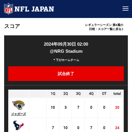
tog
スコア
レギュラーシーズン 第4週の
日程・スコア一覧に戻る
2024年09月30日 02:00
@NRG Stadium
＊下がホームチーム
試合終了
1Q
2Q
3Q
4Q
OT
total
10
3
7
0
0
20
ジャガーズ
7
10
0
7
0
24