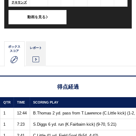
テキサンズ
動画を見る
ボックス
レポート
スコア
得点経過
QTR
TIME
SCORING PLAY
1
12:44
B.Thomas 2 yd. pass from T.Lawrence (C.Little kick) (1-2,
1
7:23
S.Diggs 6 yd. run (K.Fairbairn kick) (9-70, 5:21)
1
2:41
C.Little 41 yd. Field Goal (9-54, 4:42)