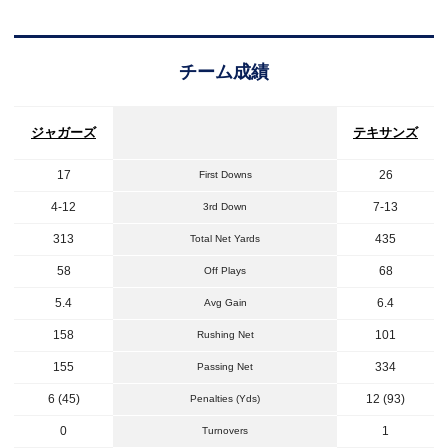
チーム成績
ジャガーズ
テキサンズ
17
26
First Downs
4-12
7-13
3rd Down
313
435
Total Net Yards
58
68
Off Plays
5.4
6.4
Avg Gain
158
101
Rushing Net
155
334
Passing Net
6 (45)
12 (93)
Penalties (Yds)
0
1
Turnovers