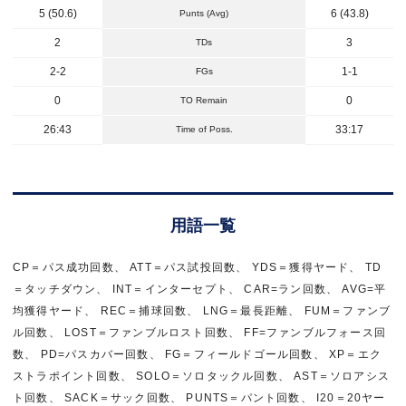
5 (50.6)
6 (43.8)
Punts (Avg)
2
3
TDs
2-2
1-1
FGs
0
0
TO Remain
26:43
33:17
Time of Poss.
用語一覧
CP＝パス成功回数、 ATT＝パス試投回数、 YDS＝獲得ヤード、 TD
＝タッチダウン、 INT＝インターセプト、 CAR=ラン回数、 AVG=平
均獲得ヤード、 REC＝捕球回数、 LNG＝最長距離、 FUM＝ファンブ
ル回数、 LOST＝ファンブルロスト回数、 FF=ファンブルフォース回
数、 PD=パスカバー回数、 FG＝フィールドゴール回数、 XP＝エク
ストラポイント回数、 SOLO＝ソロタックル回数、 AST＝ソロアシス
ト回数、 SACK＝サック回数、 PUNTS＝パント回数、 I20＝20ヤー