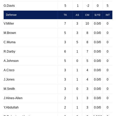
G.Davis
5
1
-2
0
5
Defense
TK
AS
CM
S/YD
INT
V.Miller
7
3
10
0.0/0
0
M.Brown
5
3
8
0.0/0
0
C.Muma
3
5
8
0.0/0
0
R.Darby
6
1
7
0.0/0
0
A.Johnson
5
0
5
0.0/0
0
A.Cisco
3
1
4
0.0/0
0
J.Jones
3
1
4
0.0/0
0
M.Smith
3
0
3
0.0/0
0
J.Hines-Allen
2
1
3
0.0/0
0
Y.Abdullah
2
1
3
0.0/0
0