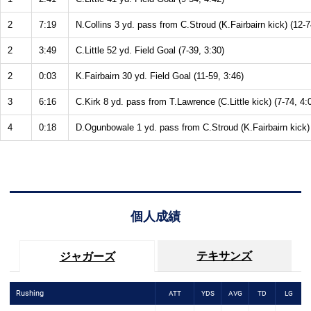
2
7:19
N.Collins 3 yd. pass from C.Stroud (K.Fairbairn kick) (12-7
2
3:49
C.Little 52 yd. Field Goal (7-39, 3:30)
2
0:03
K.Fairbairn 30 yd. Field Goal (11-59, 3:46)
3
6:16
C.Kirk 8 yd. pass from T.Lawrence (C.Little kick) (7-74, 4:
4
0:18
D.Ogunbowale 1 yd. pass from C.Stroud (K.Fairbairn kick) 
個人成績
テキサンズ
ジャガーズ
Rushing
ATT
YDS
AVG
TD
LG