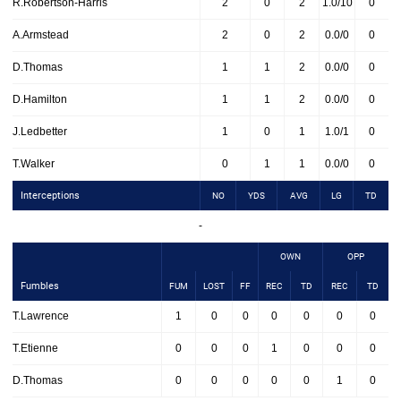
R.Robertson-Harris
2
0
2
1.0/10
0
A.Armstead
2
0
2
0.0/0
0
D.Thomas
1
1
2
0.0/0
0
D.Hamilton
1
1
2
0.0/0
0
J.Ledbetter
1
0
1
1.0/1
0
T.Walker
0
1
1
0.0/0
0
Interceptions
NO
YDS
AVG
LG
TD
-
OWN
OPP
Fumbles
FUM
LOST
FF
REC
TD
REC
TD
T.Lawrence
1
0
0
0
0
0
0
T.Etienne
0
0
0
1
0
0
0
D.Thomas
0
0
0
0
0
1
0