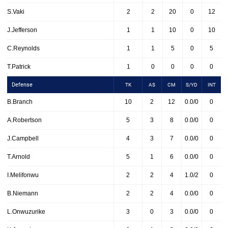
S.Vaki
2
2
20
0
12
J.Jefferson
1
1
10
0
10
C.Reynolds
1
1
5
0
5
T.Patrick
1
0
0
0
0
Defense
TK
AS
CM
S/YD
INT
B.Branch
10
2
12
0.0/0
0
A.Robertson
5
3
8
0.0/0
0
J.Campbell
4
3
7
0.0/0
0
T.Arnold
5
1
6
0.0/0
0
I.Melifonwu
2
2
4
1.0/2
0
B.Niemann
2
2
4
0.0/0
0
L.Onwuzurike
3
0
3
0.0/0
0