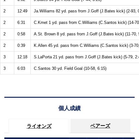
2
12:49
Ja.Williams 82 yd. pass from J.Goff (J.Bates kick) (2-93, 
2
6:31
C.Kmet 1 yd. pass from C.Williams (C.Santos kick) (14-70
2
0:58
A.St. Brown 8 yd. pass from J.Goff (J.Bates kick) (11-70, 
2
0:39
K.Allen 45 yd. pass from C.Williams (C.Santos kick) (3-70,
3
12:18
S.LaPorta 21 yd. pass from J.Goff (J.Bates kick) (5-79, 2:
3
6:03
C.Santos 30 yd. Field Goal (10-58, 6:15)
個人成績
ベアーズ
ライオンズ