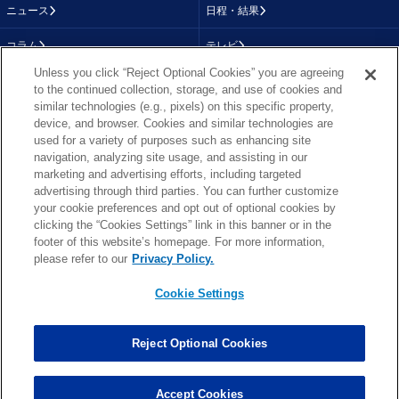
ニュース
日程・結果
コラム
テレビ
Unless you click “Reject Optional Cookies” you are agreeing
動画
画像
to the continued collection, storage, and use of cookies and
similar technologies (e.g., pixels) on this specific property,
チーム
順位表
device, and browser. Cookies and similar technologies are
used for a variety of purposes such as enhancing site
選手成績
About NFL
navigation, analyzing site usage, and assisting in our
marketing and advertising efforts, including targeted
More NFL
特集
advertising through third parties. You can further customize
your cookie preferences and opt out of optional cookies by
clicking the “Cookies Settings” link in this banner or in the
footer of this website’s homepage. For more information,
TOP
お問い合わせ
FAQ
please refer to our
Privacy Policy.
利用規約
プライバシーポリシー
プライバシー設定
RSS概要
NFL.COM
Cookie Settings
Copyright © NFL JAPAN.COM.All Rights Reserved.
Copyright © LY Corporation. All Rights Reserved.
Reject Optional Cookies
PHOTO BY AP Images / PHOTO BY Getty Images
Cookie Settings
Accept Cookies