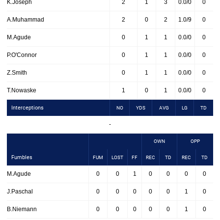
K.Joseph
2
1
3
0.0/0
0
A.Muhammad
2
0
2
1.0/9
0
M.Agude
0
1
1
0.0/0
0
P.O'Connor
0
1
1
0.0/0
0
Z.Smith
0
1
1
0.0/0
0
T.Nowaske
1
0
1
0.0/0
0
Interceptions
NO
YDS
AVG
LG
TD
-
OWN
OPP
Fumbles
FUM
LOST
FF
REC
TD
REC
TD
M.Agude
0
0
1
0
0
0
0
J.Paschal
0
0
0
0
0
1
0
B.Niemann
0
0
0
0
0
1
0