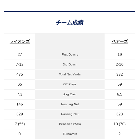
チーム成績
ライオンズ
ベアーズ
27
19
First Downs
7-12
2-10
3rd Down
475
382
Total Net Yards
65
59
Off Plays
7.3
6.5
Avg Gain
146
59
Rushing Net
329
323
Passing Net
7 (55)
10 (70)
Penalties (Yds)
0
2
Turnovers