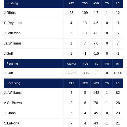
Rushing
ATT
YDS
AVG
TD
LG
J.Gibbs
23
109
4.7
1
12
C.Reynolds
4
18
4.5
0
11
J.Jefferson
3
13
4.3
0
5
Ja.Williams
1
7
7.0
0
7
J.Goff
1
-1
-1.0
0
-1
Passing
CM/AT
YDS
TD
INT
RT
J.Goff
23/32
336
3
0
137.0
Receiving
TAR
REC
YDS
TD
LG
Ja.Williams
7
5
143
1
82
A.St. Brown
8
6
70
1
28
J.Gibbs
5
4
45
0
23
S.LaPorta
7
4
43
1
21