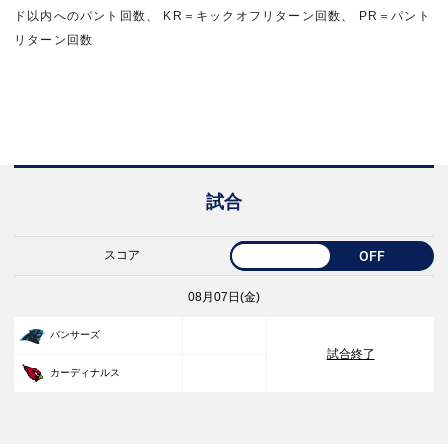
ド以内へのパント回数、 KR＝キックオフリターン回数、 PR＝パント
リターン回数
試合
スコア
OFF
08月07日(金)
33
パンサーズ
試合終了
30
カーディナルス