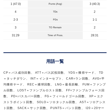
1 (47.0)
3 (40.3)
Punts (Avg)
4
2
TDs
2-3
1-1
FGs
3
2
TO Remain
31:29
28:31
Time of Poss.
用語一覧
CP＝パス成功回数、 ATT＝パス試投回数、 YDS＝獲得ヤード、 TD
＝タッチダウン、 INT＝インターセプト、 CAR=ラン回数、 AVG=平
均獲得ヤード、 REC＝捕球回数、 LNG＝最長距離、 FUM＝ファンブ
ル回数、 LOST＝ファンブルロスト回数、 FF=ファンブルフォース回
数、 PD=パスカバー回数、 FG＝フィールドゴール回数、 XP＝エク
ストラポイント回数、 SOLO＝ソロタックル回数、 AST＝ソロアシス
ト回数、 SACK＝サック回数、 PUNTS＝パント回数、 I20＝20ヤー