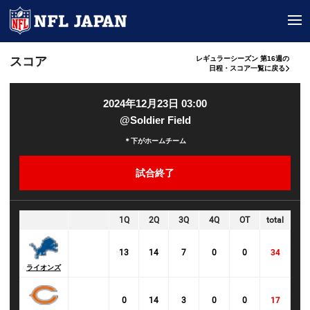
tog
スコア
レギュラーシーズン 第16週の
日程・スコア一覧に戻る
2024年12月23日 03:00
@Soldier Field
＊下がホームチーム
試合終了
1Q
2Q
3Q
4Q
OT
total
13
14
7
0
0
34
ライオンズ
0
14
3
0
0
17