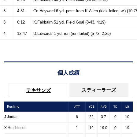
3
4:31
Co.Heyward 6 yd. pass from K.Allen (kick failed, wl) (10-78
3
0:12
K.Fairbairn 51 yd. Field Goal (8-43, 4:19)
4
12:47
D.Edwards 1 yd. run (run failed) (5-72, 2:25)
個人成績
スティーラーズ
テキサンズ
Rushing
ATT
YDS
AVG
TD
LG
J.Jordan
6
22
3.7
0
10
X.Hutchinson
1
19
19.0
0
19