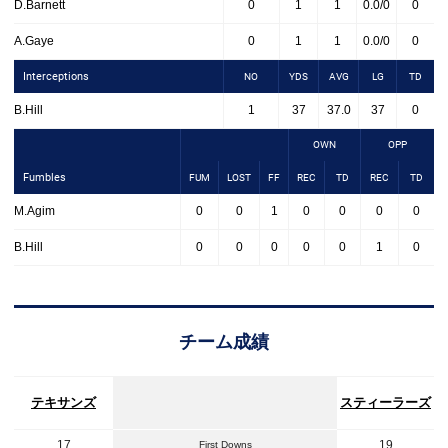
D.Barnett
0
1
1
0.0/0
0
A.Gaye
0
1
1
0.0/0
0
Interceptions
NO
YDS
AVG
LG
TD
B.Hill
1
37
37.0
37
0
OWN
OPP
Fumbles
FUM
LOST
FF
REC
TD
REC
TD
M.Agim
0
0
1
0
0
0
0
B.Hill
0
0
0
0
0
1
0
チーム成績
テキサンズ
スティーラーズ
17
19
First Downs