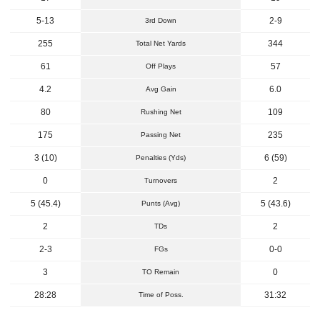
5-13
2-9
3rd Down
255
344
Total Net Yards
61
57
Off Plays
4.2
6.0
Avg Gain
80
109
Rushing Net
175
235
Passing Net
3 (10)
6 (59)
Penalties (Yds)
0
2
Turnovers
5 (45.4)
5 (43.6)
Punts (Avg)
2
2
TDs
2-3
0-0
FGs
3
0
TO Remain
28:28
31:32
Time of Poss.