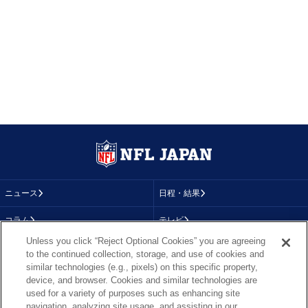
ニュース
日程・結果
コラム
テレビ
Unless you click “Reject Optional Cookies” you are agreeing
動画
画像
to the continued collection, storage, and use of cookies and
similar technologies (e.g., pixels) on this specific property,
チーム
順位表
device, and browser. Cookies and similar technologies are
used for a variety of purposes such as enhancing site
選手成績
About NFL
navigation, analyzing site usage, and assisting in our