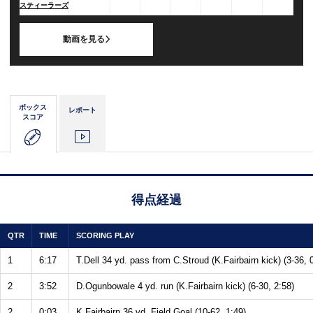
スティーラーズ
動画を見る
ボックス
レポート
スコア
得点経過
QTR
TIME
SCORING PLAY
1
6:17
T.Dell 34 yd. pass from C.Stroud (K.Fairbairn kick) (3-36, 
2
3:52
D.Ogunbowale 4 yd. run (K.Fairbairn kick) (6-30, 2:58)
2
0:03
K.Fairbairn 36 yd. Field Goal (10-62, 1:49)