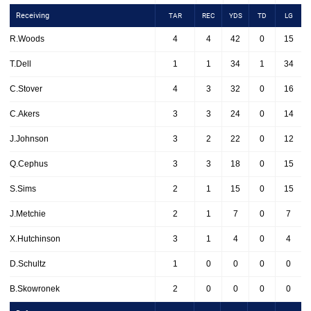
Receiving
TAR
REC
YDS
TD
LG
R.Woods
4
4
42
0
15
T.Dell
1
1
34
1
34
C.Stover
4
3
32
0
16
C.Akers
3
3
24
0
14
J.Johnson
3
2
22
0
12
Q.Cephus
3
3
18
0
15
S.Sims
2
1
15
0
15
J.Metchie
2
1
7
0
7
X.Hutchinson
3
1
4
0
4
D.Schultz
1
0
0
0
0
B.Skowronek
2
0
0
0
0