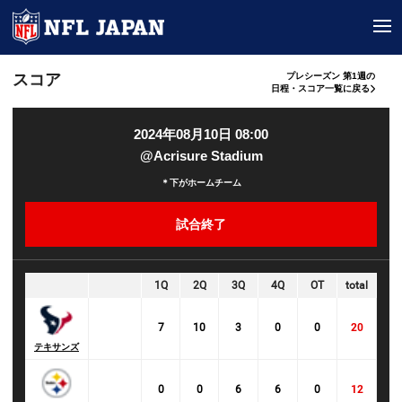
tog
スコア
プレシーズン 第1週の
日程・スコア一覧に戻る
2024年08月10日 08:00
@Acrisure Stadium
＊下がホームチーム
試合終了
1Q
2Q
3Q
4Q
OT
total
7
10
3
0
0
20
テキサンズ
0
0
6
6
0
12