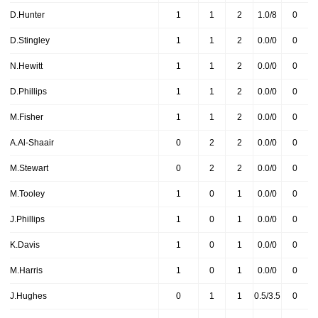
D.Hunter
1
1
2
1.0/8
0
D.Stingley
1
1
2
0.0/0
0
N.Hewitt
1
1
2
0.0/0
0
D.Phillips
1
1
2
0.0/0
0
M.Fisher
1
1
2
0.0/0
0
A.Al-Shaair
0
2
2
0.0/0
0
M.Stewart
0
2
2
0.0/0
0
M.Tooley
1
0
1
0.0/0
0
J.Phillips
1
0
1
0.0/0
0
K.Davis
1
0
1
0.0/0
0
M.Harris
1
0
1
0.0/0
0
J.Hughes
0
1
1
0.5/3.5
0