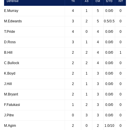
Defense
TK
AS
CM
S/YD
INT
E.Murray
4
1
5
0.0/0
0
M.Edwards
3
2
5
0.5/3.5
0
T.Pride
4
0
4
0.0/0
0
D.Ross
3
1
4
0.0/0
0
B.Hill
2
2
4
0.0/0
1
C.Bullock
2
2
4
0.0/0
0
K.Boyd
2
1
3
0.0/0
0
J.Hill
2
1
3
0.0/0
0
M.Bryant
2
1
3
0.0/0
0
F.Fatukasi
1
2
3
0.0/0
0
J.Pitre
0
3
3
0.0/0
0
M.Agim
2
0
2
1.0/10
0