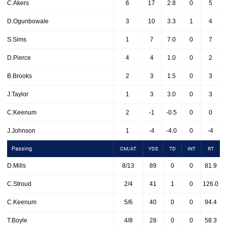
C.Akers
6
17
2.8
0
5
D.Ogunbowale
3
10
3.3
1
4
S.Sims
1
7
7.0
0
7
D.Pierce
4
4
1.0
0
2
B.Brooks
2
3
1.5
0
3
J.Taylor
1
3
3.0
0
3
C.Keenum
2
-1
-0.5
0
0
J.Johnson
1
-4
-4.0
0
-4
Passing
CM/AT
YDS
TD
INT
RT
D.Mills
8/13
89
0
0
81.9
C.Stroud
2/4
41
1
0
126.0
C.Keenum
5/6
40
0
0
94.4
T.Boyle
4/8
28
0
0
58.3