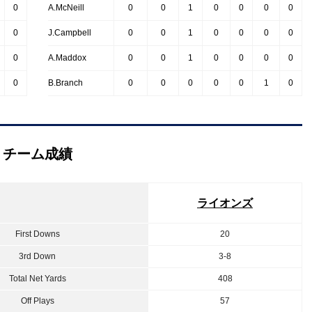
0
A.McNeill
0
0
1
0
0
0
0
0
J.Campbell
0
0
1
0
0
0
0
0
A.Maddox
0
0
1
0
0
0
0
0
B.Branch
0
0
0
0
0
1
0
チーム成績
ライオンズ
First Downs
20
3rd Down
3-8
Total Net Yards
408
Off Plays
57