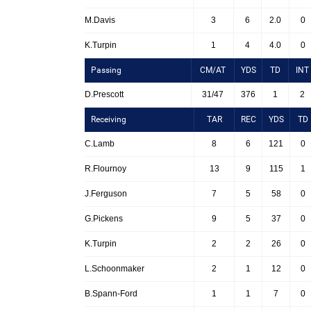
M.Davis
3
6
2.0
0
K.Turpin
1
4
4.0
0
Passing
CM/AT
YDS
TD
INT
D.Prescott
31/47
376
1
2
Receiving
TAR
REC
YDS
TD
C.Lamb
8
6
121
0
R.Flournoy
13
9
115
1
J.Ferguson
7
5
58
0
G.Pickens
9
5
37
0
K.Turpin
2
2
26
0
L.Schoonmaker
2
1
12
0
B.Spann-Ford
1
1
7
0