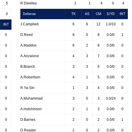
5
R.Dwelley
1
1
4
0
4
0
Defense
TK
AS
CM
S/YD
INT
J.Campbell
6
6
12
1.0/10
0
INT
0
D.Reed
8
0
8
0.0/0
1
0
A.Maddox
6
2
8
0.0/0
0
0
A.Anzalone
4
3
7
0.0/0
0
0
B.Branch
3
3
6
0.0/0
0
0
A.Robertson
4
1
5
0.0/0
0
0
R.Ya-Sin
1
3
4
0.0/0
0
0
A.Muhammad
3
0
3
3.0/24
0
0
A.Hutchinson
2
1
3
0.0/0
0
0
D.Barnes
2
0
2
0.0/0
1
0
D.Reader
2
0
2
0.0/0
0