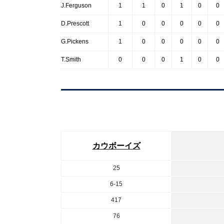
J.Ferguson
1
1
0
1
0
0
D.Prescott
1
0
0
0
0
0
G.Pickens
1
0
0
0
0
0
T.Smith
0
0
0
1
0
0
カウボーイズ
25
6-15
417
76