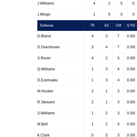
J.Williams
4
2
0
0
J.Mingo
1
0
0
0
Defense
TK
AS
CM
S/YD
D.Bland
4
3
7
0.0/0
D.Overshown
3
4
7
0.0/0
S.Revel
4
2
6
0.0/0
Q.Williams
1
3
4
0.0/0
D.Ezeiruaku
1
3
4
0.0/0
M.Hooker
2
1
3
0.0/0
R.Steward
2
1
3
0.0/0
S.Williams
1
2
3
0.0/0
M.Bell
1
2
3
0.0/0
K.Clark
0
3
3
0.0/0