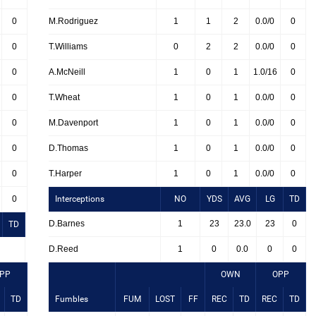
0
M.Rodriguez
1
1
2
0.0/0
0
0
T.Williams
0
2
2
0.0/0
0
0
A.McNeill
1
0
1
1.0/16
0
0
T.Wheat
1
0
1
0.0/0
0
0
M.Davenport
1
0
1
0.0/0
0
0
D.Thomas
1
0
1
0.0/0
0
0
T.Harper
1
0
1
0.0/0
0
0
Interceptions
NO
YDS
AVG
LG
TD
D.Barnes
1
23
23.0
23
0
TD
D.Reed
1
0
0.0
0
0
PP
OWN
OPP
TD
Fumbles
FUM
LOST
FF
REC
TD
REC
TD