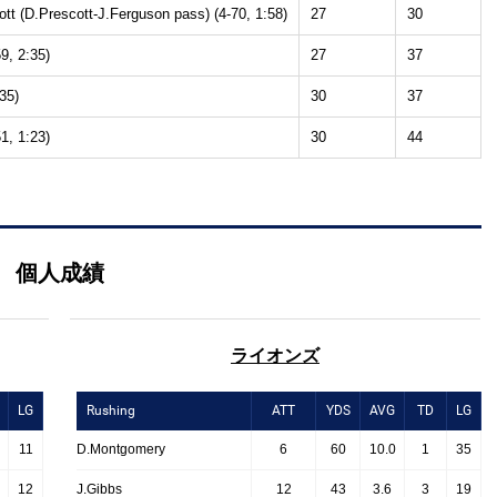
tt (D.Prescott-J.Ferguson pass) (4-70, 1:58)
27
30
9, 2:35)
27
37
35)
30
37
1, 1:23)
30
44
個人成績
ライオンズ
LG
Rushing
ATT
YDS
AVG
TD
LG
11
D.Montgomery
6
60
10.0
1
35
12
J.Gibbs
12
43
3.6
3
19