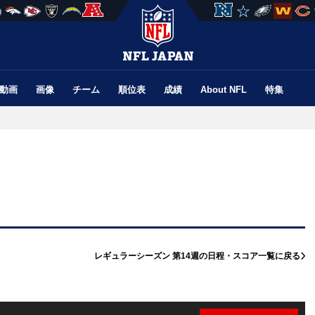
動画
画像
チーム
順位表
成績
About NFL
特集
レギュラーシーズン 第14週の
日程・スコア一覧に戻る