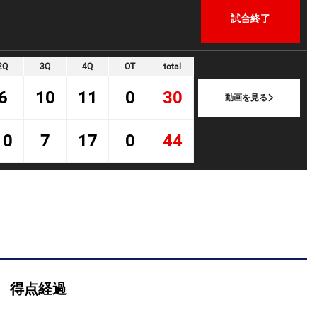
試合終了
2Q
3Q
4Q
OT
total
6
10
11
0
30
動画を見る
10
7
17
0
44
得点経過