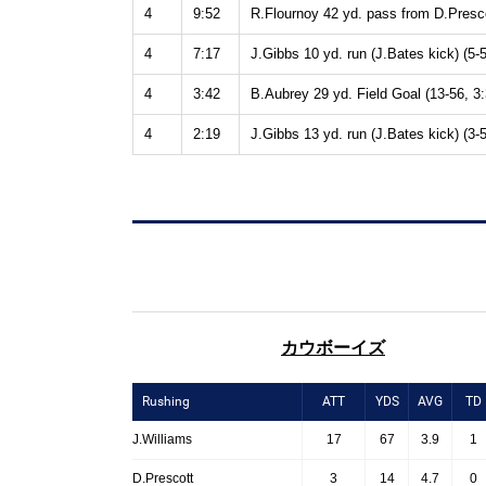
4
9:52
R.Flournoy 42 yd. pass from D.Presco
4
7:17
J.Gibbs 10 yd. run (J.Bates kick) (5-5
4
3:42
B.Aubrey 29 yd. Field Goal (13-56, 3:
4
2:19
J.Gibbs 13 yd. run (J.Bates kick) (3-5
カウボーイズ
Rushing
ATT
YDS
AVG
TD
J.Williams
17
67
3.9
1
D.Prescott
3
14
4.7
0