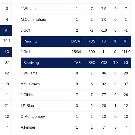
3
J.Williams
1
7
7.0
0
7
4
M.Cunningham
1
1
1.0
0
1
RT
J.Goff
2
-2
-1.0
0
-1
79.7
Passing
CM/AT
YDS
TD
INT
RT
LG
J.Goff
25/34
309
1
0
111.0
37
Receiving
TAR
REC
YDS
TD
LG
42
J.Williams
9
7
96
0
29
19
A.St. Brown
9
6
92
0
37
11
J.Gibbs
7
7
77
0
26
21
I.TeSlaa
3
2
20
1
12
12
D.Montgomery
1
1
13
0
13
7
A.Firkser
1
1
7
0
7