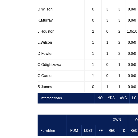
D.Wilson
0
3
3
0.0/0
K.Murray
0
3
3
0.0/0
J.Houston
2
0
2
1.0/10
L.Wilson
1
1
2
0.0/0
D.Fowler
1
1
2
0.0/0
O.Odighizuwa
1
0
1
0.0/0
C.Carson
1
0
1
0.0/0
S.James
0
1
1
0.0/0
Interceptions
NO
YDS
AVG
LG
-
OWN
O
Fumbles
FUM
LOST
FF
REC
TD
REC