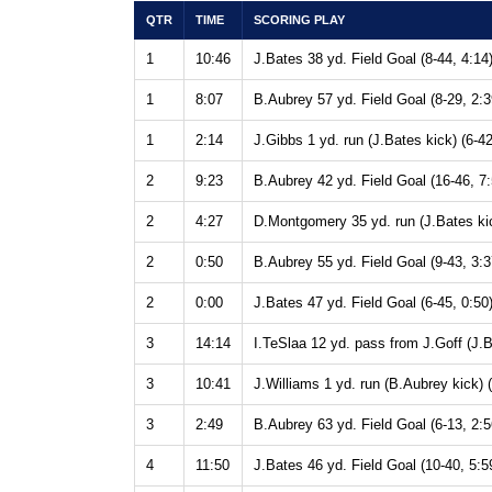
QTR
TIME
SCORING PLAY
1
10:46
J.Bates 38 yd. Field Goal (8-44, 4:14
1
8:07
B.Aubrey 57 yd. Field Goal (8-29, 2:3
1
2:14
J.Gibbs 1 yd. run (J.Bates kick) (6-42
2
9:23
B.Aubrey 42 yd. Field Goal (16-46, 7:
2
4:27
D.Montgomery 35 yd. run (J.Bates kic
2
0:50
B.Aubrey 55 yd. Field Goal (9-43, 3:3
2
0:00
J.Bates 47 yd. Field Goal (6-45, 0:50
3
14:14
I.TeSlaa 12 yd. pass from J.Goff (J.B
3
10:41
J.Williams 1 yd. run (B.Aubrey kick) (
3
2:49
B.Aubrey 63 yd. Field Goal (6-13, 2:5
4
11:50
J.Bates 46 yd. Field Goal (10-40, 5:5