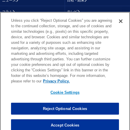
ニュース
日程・結果
コラム
テレビ
Unless you click “Reject Optional Cookies” you are agreeing
動画
画像
to the continued collection, storage, and use of cookies and
similar technologies (e.g., pixels) on this specific property,
チーム
順位表
device, and browser. Cookies and similar technologies are
used for a variety of purposes such as enhancing site
選手成績
About NFL
navigation, analyzing site usage, and assisting in our
marketing and advertising efforts, including targeted
More NFL
特集
advertising through third parties. You can further customize
your cookie preferences and opt out of optional cookies by
clicking the “Cookies Settings” link in this banner or in the
footer of this website’s homepage. For more information,
TOP
お問い合わせ
FAQ
please refer to our
Privacy Policy.
利用規約
プライバシーポリシー
プライバシー設定
RSS概要
NFL.COM
Cookie Settings
Copyright © NFL JAPAN.COM.All Rights Reserved.
Copyright © LY Corporation. All Rights Reserved.
Reject Optional Cookies
PHOTO BY AP Images / PHOTO BY Getty Images
Cookie Settings
Accept Cookies