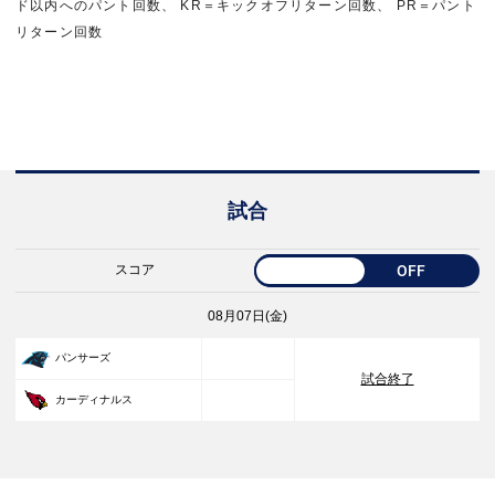
ド以内へのパント回数、 KR＝キックオフリターン回数、 PR＝パント
リターン回数
試合
スコア
OFF
08月07日(金)
33
パンサーズ
試合終了
30
カーディナルス