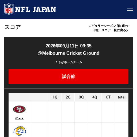
tog
スコア
レギュラーシーズン 第1週の
日程・スコア一覧に戻る
2026年09月11日 09:35
@Melbourne Cricket Ground
＊下がホームチーム
試合前
1Q
2Q
3Q
4Q
OT
total
49ers