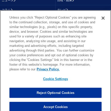
ニュース
日程・結果
コラム
テレビ
Unless you click “Reject Optional Cookies” you are agreeing
動画
画像
to the continued collection, storage, and use of cookies and
similar technologies (e.g., pixels) on this specific property,
チーム
順位表
device, and browser. Cookies and similar technologies are
used for a variety of purposes such as enhancing site
選手成績
About NFL
navigation, analyzing site usage, and assisting in our
marketing and advertising efforts, including targeted
More NFL
特集
advertising through third parties. You can further customize
your cookie preferences and opt out of optional cookies by
clicking the “Cookies Settings” link in this banner or in the
footer of this website’s homepage. For more information,
TOP
お問い合わせ
FAQ
please refer to our
Privacy Policy.
利用規約
プライバシーポリシー
プライバシー設定
RSS概要
NFL.COM
Cookie Settings
Copyright © NFL JAPAN.COM.All Rights Reserved.
Copyright © LY Corporation. All Rights Reserved.
Reject Optional Cookies
PHOTO BY AP Images / PHOTO BY Getty Images
Cookie Settings
Accept Cookies