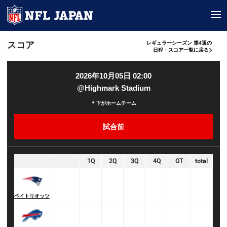
tog
スコア
レギュラーシーズン 第4週の
日程・スコア一覧に戻る
2026年10月05日 02:00
@Highmark Stadium
＊下がホームチーム
試合前
1Q
2Q
3Q
4Q
OT
total
ペイトリオッツ