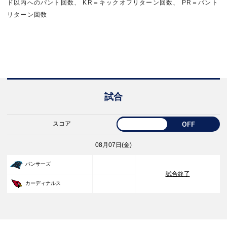
ド以内へのパント回数、 KR＝キックオフリターン回数、 PR＝パント
リターン回数
試合
スコア
OFF
08月07日(金)
33
パンサーズ
試合終了
30
カーディナルス