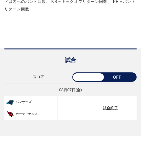
ド以内へのパント回数、 KR＝キックオフリターン回数、 PR＝パント
リターン回数
試合
スコア
OFF
08月07日(金)
33
パンサーズ
試合終了
30
カーディナルス