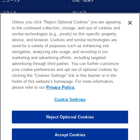
ニュース
日程・結果
コラム
テレビ
Unless you click “Reject Optional Cookies” you are agreeing
動画
画像
to the continued collection, storage, and use of cookies and
similar technologies (e.g., pixels) on this specific property,
チーム
順位表
device, and browser. Cookies and similar technologies are
used for a variety of purposes such as enhancing site
選手成績
About NFL
navigation, analyzing site usage, and assisting in our
marketing and advertising efforts, including targeted
More NFL
特集
advertising through third parties. You can further customize
your cookie preferences and opt out of optional cookies by
clicking the “Cookies Settings” link in this banner or in the
footer of this website’s homepage. For more information,
TOP
お問い合わせ
FAQ
please refer to our
Privacy Policy.
利用規約
プライバシーポリシー
プライバシー設定
RSS概要
NFL.COM
Cookie Settings
Copyright © NFL JAPAN.COM.All Rights Reserved.
Copyright © LY Corporation. All Rights Reserved.
Reject Optional Cookies
PHOTO BY AP Images / PHOTO BY Getty Images
Cookie Settings
Accept Cookies