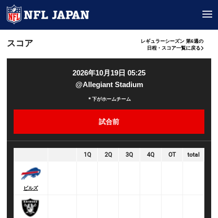
tog
スコア
レギュラーシーズン 第6週の
日程・スコア一覧に戻る
2026年10月19日 05:25
@Allegiant Stadium
＊下がホームチーム
試合前
1Q
2Q
3Q
4Q
OT
total
ビルズ