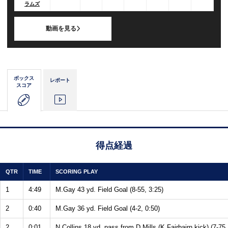
ラムズ
動画を見る
ボックス
レポート
スコア
得点経過
QTR
TIME
SCORING PLAY
1
4:49
M.Gay 43 yd. Field Goal (8-55, 3:25)
2
0:40
M.Gay 36 yd. Field Goal (4-2, 0:50)
2
0:01
N.Collins 18 yd. pass from D.Mills (K.Fairbairn kick) (7-75,