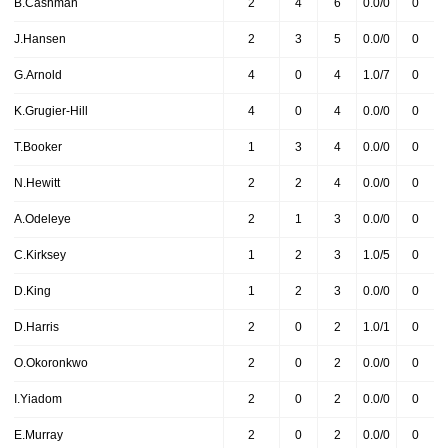
B.Cashman
2
4
6
0.0/0
0
J.Hansen
2
3
5
0.0/0
0
G.Arnold
4
0
4
1.0/7
0
K.Grugier-Hill
4
0
4
0.0/0
0
T.Booker
1
3
4
0.0/0
0
N.Hewitt
2
2
4
0.0/0
0
A.Odeleye
2
1
3
0.0/0
0
C.Kirksey
1
2
3
1.0/5
0
D.King
1
2
3
0.0/0
0
D.Harris
2
0
2
1.0/1
0
O.Okoronkwo
2
0
2
0.0/0
0
I.Yiadom
2
0
2
0.0/0
0
E.Murray
2
0
2
0.0/0
0