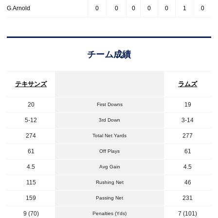
G.Arnold
0
0
0
0
0
1
0
チーム成績
テキサンズ
ラムズ
20
19
First Downs
5-12
3-14
3rd Down
274
277
Total Net Yards
61
61
Off Plays
4.5
4.5
Avg Gain
115
46
Rushing Net
159
231
Passing Net
9 (70)
7 (101)
Penalties (Yds)