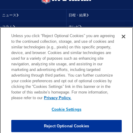
ニュース
日程・結果
コラム
テレビ
Unless you click “Reject Optional Cookies” you are agreeing
動画
画像
to the continued collection, storage, and use of cookies and
similar technologies (e.g., pixels) on this specific property,
チーム
順位表
device, and browser. Cookies and similar technologies are
used for a variety of purposes such as enhancing site
選手成績
About NFL
navigation, analyzing site usage, and assisting in our
marketing and advertising efforts, including targeted
More NFL
特集
advertising through third parties. You can further customize
your cookie preferences and opt out of optional cookies by
clicking the “Cookies Settings” link in this banner or in the
footer of this website’s homepage. For more information,
TOP
お問い合わせ
FAQ
please refer to our
Privacy Policy.
利用規約
プライバシーポリシー
プライバシー設定
RSS概要
NFL.COM
Cookie Settings
Copyright © NFL JAPAN.COM.All Rights Reserved.
Copyright © LY Corporation. All Rights Reserved.
Reject Optional Cookies
PHOTO BY AP Images / PHOTO BY Getty Images