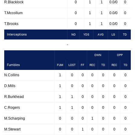
R.Blacklock
0
1
1
0.0/0
0
T.Mccollum
0
1
1
0.0/0
0
T.Brooks
0
1
1
0.0/0
0
Interceptions
NO
YDS
AVG
LG
TD
-
OWN
OPP
Fumbles
FUM
LOST
FF
REC
TD
REC
TD
N.Collins
1
0
0
0
0
0
0
D.Mills
1
0
0
0
0
0
0
R.Burkhead
1
1
0
0
0
0
0
C.Rogers
1
1
0
0
0
0
0
M.Scharping
0
0
0
1
0
0
0
M.Stewart
0
0
1
0
0
0
0