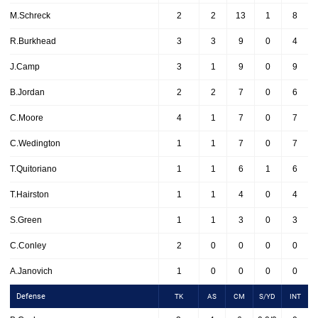
M.Schreck
2
2
13
1
8
R.Burkhead
3
3
9
0
4
J.Camp
3
1
9
0
9
B.Jordan
2
2
7
0
6
C.Moore
4
1
7
0
7
C.Wedington
1
1
7
0
7
T.Quitoriano
1
1
6
1
6
T.Hairston
1
1
4
0
4
S.Green
1
1
3
0
3
C.Conley
2
0
0
0
0
A.Janovich
1
0
0
0
0
Defense
TK
AS
CM
S/YD
INT