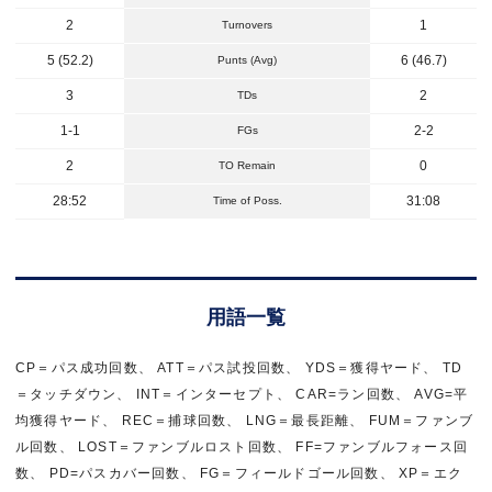
2
1
Turnovers
5 (52.2)
6 (46.7)
Punts (Avg)
3
2
TDs
1-1
2-2
FGs
2
0
TO Remain
28:52
31:08
Time of Poss.
用語一覧
CP＝パス成功回数、 ATT＝パス試投回数、 YDS＝獲得ヤード、 TD
＝タッチダウン、 INT＝インターセプト、 CAR=ラン回数、 AVG=平
均獲得ヤード、 REC＝捕球回数、 LNG＝最長距離、 FUM＝ファンブ
ル回数、 LOST＝ファンブルロスト回数、 FF=ファンブルフォース回
数、 PD=パスカバー回数、 FG＝フィールドゴール回数、 XP＝エク