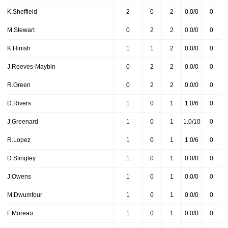
K.Sheffield
2
0
2
0.0/0
0
M.Stewart
0
2
2
0.0/0
0
K.Hinish
1
1
2
0.0/0
0
J.Reeves-Maybin
0
2
2
0.0/0
0
R.Green
0
2
2
0.0/0
0
D.Rivers
1
0
1
1.0/6
0
J.Greenard
1
0
1
1.0/10
0
R.Lopez
1
0
1
1.0/6
0
D.Stingley
1
0
1
0.0/0
0
J.Owens
1
0
1
0.0/0
0
M.Dwumfour
1
0
1
0.0/0
0
F.Moreau
1
0
1
0.0/0
0