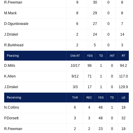
R.Freeman
9
30
0
8
M.Mack
8
29
0
8
D.Ogunbowale
6
27
0
7
J.Driskel
2
24
0
14
R.Burkhead
2
5
0
3
Passing
CM/AT
YDS
TD
INT
RT
D.Mills
10/17
96
1
0
94.2
K.Allen
9/12
71
1
0
117.0
J.Driskel
3/3
17
1
0
129.9
Receiving
TAR
REC
YDS
TD
LG
N.Collins
6
4
48
1
18
P.Dorsett
3
3
48
0
32
R.Freeman
2
2
23
0
18