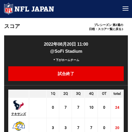
tog
スコア
プレシーズン 第2週の
日程・スコア一覧に戻る
2022年08月20日 11:00
@SoFi Stadium
＊下がホームチーム
試合終了
1Q
2Q
3Q
4Q
OT
total
0
7
7
10
0
24
テキサンズ
3
3
7
7
0
20