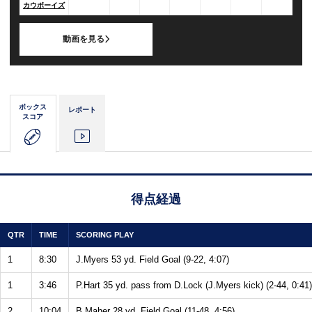
カウボーイズ
動画を見る
ボックス
レポート
スコア
得点経過
QTR
TIME
SCORING PLAY
1
8:30
J.Myers 53 yd. Field Goal (9-22, 4:07)
1
3:46
P.Hart 35 yd. pass from D.Lock (J.Myers kick) (2-44, 0:41)
2
10:04
B.Maher 28 yd. Field Goal (11-48, 4:56)