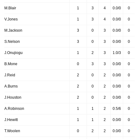
M.Blair
1
3
4
0.0/0
0
V.Jones
1
3
4
0.0/0
0
M.Jackson
3
0
3
0.0/0
0
S.Nelson
3
0
3
0.0/0
0
J.Onujiogu
1
2
3
1.0/3
0
B.Mone
0
3
3
0.0/0
0
J.Reid
2
0
2
0.0/0
0
A.Burns
2
0
2
0.0/0
0
J.Houston
2
0
2
0.0/0
0
A.Robinson
1
1
2
0.5/6
0
J.Hewitt
1
1
2
0.0/0
0
T.Woolen
0
2
2
0.0/0
0