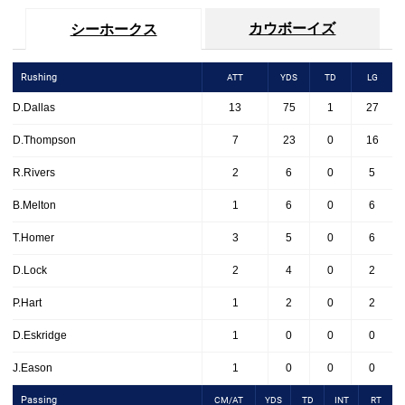
カウボーイズ
シーホークス
Rushing
ATT
YDS
TD
LG
D.Dallas
13
75
1
27
D.Thompson
7
23
0
16
R.Rivers
2
6
0
5
B.Melton
1
6
0
6
T.Homer
3
5
0
6
D.Lock
2
4
0
2
P.Hart
1
2
0
2
D.Eskridge
1
0
0
0
J.Eason
1
0
0
0
Passing
CM/AT
YDS
TD
INT
RT