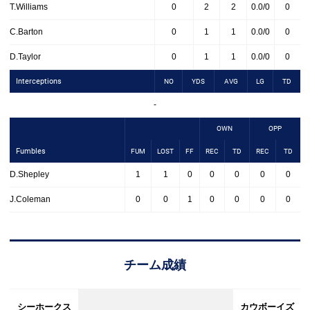
T.Williams
0
2
2
0.0/0
0
C.Barton
0
1
1
0.0/0
0
D.Taylor
0
1
1
0.0/0
0
Interceptions
NO
YDS
AVG
LG
TD
-
OWN
OPP
Fumbles
FUM
LOST
FF
REC
TD
REC
TD
D.Shepley
1
1
0
0
0
0
0
J.Coleman
0
0
1
0
0
0
0
チーム成績
シーホークス
カウボーイズ