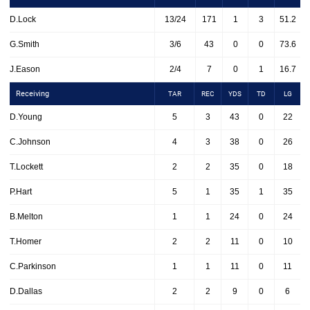
D.Lock
13/24
171
1
3
51.2
G.Smith
3/6
43
0
0
73.6
J.Eason
2/4
7
0
1
16.7
Receiving
TAR
REC
YDS
TD
LG
D.Young
5
3
43
0
22
C.Johnson
4
3
38
0
26
T.Lockett
2
2
35
0
18
P.Hart
5
1
35
1
35
B.Melton
1
1
24
0
24
T.Homer
2
2
11
0
10
C.Parkinson
1
1
11
0
11
D.Dallas
2
2
9
0
6