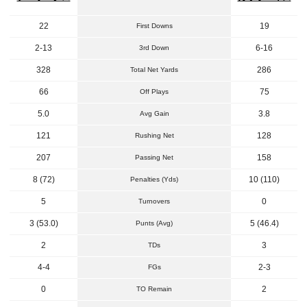
22
19
First Downs
2-13
6-16
3rd Down
328
286
Total Net Yards
66
75
Off Plays
5.0
3.8
Avg Gain
121
128
Rushing Net
207
158
Passing Net
8 (72)
10 (110)
Penalties (Yds)
5
0
Turnovers
3 (53.0)
5 (46.4)
Punts (Avg)
2
3
TDs
4-4
2-3
FGs
0
2
TO Remain