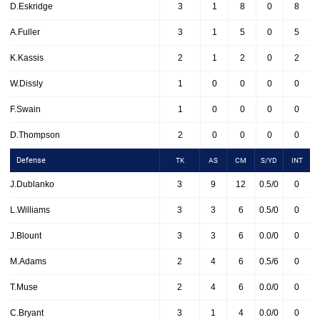
D.Eskridge
3
1
8
0
8
A.Fuller
3
1
5
0
5
K.Kassis
2
1
2
0
2
W.Dissly
1
0
0
0
0
F.Swain
1
0
0
0
0
D.Thompson
2
0
0
0
0
Defense
TK
AS
CM
S/YD
INT
J.Dublanko
3
9
12
0.5/0
0
L.Williams
3
3
6
0.5/0
0
J.Blount
3
3
6
0.0/0
0
M.Adams
2
4
6
0.5/6
0
T.Muse
2
4
6
0.0/0
0
C.Bryant
3
1
4
0.0/0
0