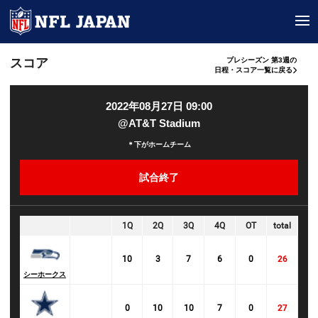
tog
スコア
プレシーズン 第3週の
日程・スコア一覧に戻る
2022年08月27日 09:00
@AT&T Stadium
＊下がホームチーム
試合終了
1Q
2Q
3Q
4Q
OT
total
10
3
7
6
0
26
シーホークス
0
10
10
7
0
27