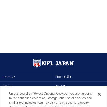
ニュース
日程・結果
コラム
テレビ
Unless you click “Reject Optional Cookies” you are agreeing
動画
画像
to the continued collection, storage, and use of cookies and
similar technologies (e.g., pixels) on this specific property,
チーム
順位表