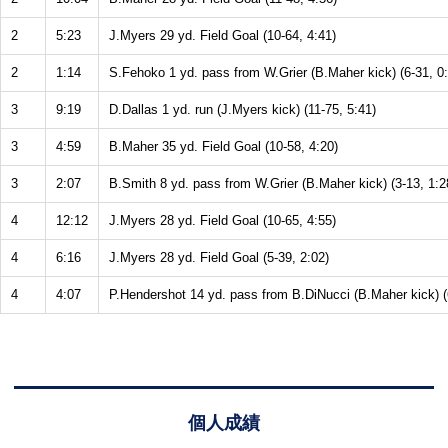
2
5:23
J.Myers 29 yd. Field Goal (10-64, 4:41)
2
1:14
S.Fehoko 1 yd. pass from W.Grier (B.Maher kick) (6-31, 0
3
9:19
D.Dallas 1 yd. run (J.Myers kick) (11-75, 5:41)
3
4:59
B.Maher 35 yd. Field Goal (10-58, 4:20)
3
2:07
B.Smith 8 yd. pass from W.Grier (B.Maher kick) (3-13, 1:2
4
12:12
J.Myers 28 yd. Field Goal (10-65, 4:55)
4
6:16
J.Myers 28 yd. Field Goal (5-39, 2:02)
4
4:07
P.Hendershot 14 yd. pass from B.DiNucci (B.Maher kick) (
個人成績