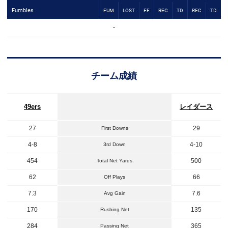
Fumbles
FUM
LOST
FF
REC
TD
REC
TD
-
チーム成績
49ers
レイダース
27
29
First Downs
4-8
4-10
3rd Down
454
500
Total Net Yards
62
66
Off Plays
7.3
7.6
Avg Gain
170
135
Rushing Net
284
365
Passing Net