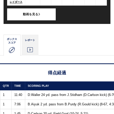
レイダース
動画を見る
ボックス
レポート
スコア
得点経過
QTR
TIME
SCORING PLAY
1
11:40
D.Waller 24 yd. pass from J.Stidham (D.Carlson kick) (6-7
1
7:06
B.Aiyuk 2 yd. pass from B.Purdy (R.Gould kick) (8-67, 4:3
1
1:45
D.Carlson 20 yd. Field Goal (10-74, 5:21)