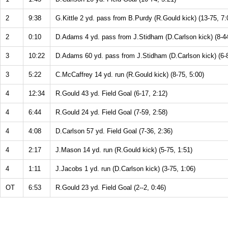
2
9:38
G.Kittle 2 yd. pass from B.Purdy (R.Gould kick) (13-75, 7:
2
0:10
D.Adams 4 yd. pass from J.Stidham (D.Carlson kick) (8-44
3
10:22
D.Adams 60 yd. pass from J.Stidham (D.Carlson kick) (6-8
3
5:22
C.McCaffrey 14 yd. run (R.Gould kick) (8-75, 5:00)
4
12:34
R.Gould 43 yd. Field Goal (6-17, 2:12)
4
6:44
R.Gould 24 yd. Field Goal (7-59, 2:58)
4
4:08
D.Carlson 57 yd. Field Goal (7-36, 2:36)
4
2:17
J.Mason 14 yd. run (R.Gould kick) (5-75, 1:51)
4
1:11
J.Jacobs 1 yd. run (D.Carlson kick) (3-75, 1:06)
OT
6:53
R.Gould 23 yd. Field Goal (2--2, 0:46)