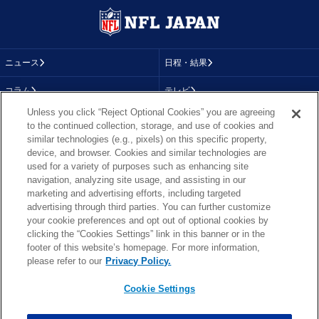
ニュース
日程・結果
コラム
テレビ
Unless you click “Reject Optional Cookies” you are agreeing
動画
画像
to the continued collection, storage, and use of cookies and
similar technologies (e.g., pixels) on this specific property,
チーム
順位表
device, and browser. Cookies and similar technologies are
used for a variety of purposes such as enhancing site
選手成績
About NFL
navigation, analyzing site usage, and assisting in our
marketing and advertising efforts, including targeted
More NFL
特集
advertising through third parties. You can further customize
your cookie preferences and opt out of optional cookies by
clicking the “Cookies Settings” link in this banner or in the
footer of this website’s homepage. For more information,
TOP
お問い合わせ
FAQ
please refer to our
Privacy Policy.
利用規約
プライバシーポリシー
プライバシー設定
RSS概要
NFL.COM
Cookie Settings
Copyright © NFL JAPAN.COM.All Rights Reserved.
Copyright © LY Corporation. All Rights Reserved.