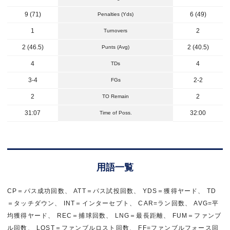
9 (71)
6 (49)
Penalties (Yds)
1
2
Turnovers
2 (46.5)
2 (40.5)
Punts (Avg)
4
4
TDs
3-4
2-2
FGs
2
2
TO Remain
31:07
32:00
Time of Poss.
用語一覧
CP＝パス成功回数、 ATT＝パス試投回数、 YDS＝獲得ヤード、 TD
＝タッチダウン、 INT＝インターセプト、 CAR=ラン回数、 AVG=平
均獲得ヤード、 REC＝捕球回数、 LNG＝最長距離、 FUM＝ファンブ
ル回数、 LOST＝ファンブルロスト回数、 FF=ファンブルフォース回