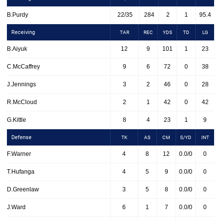
B.Purdy
22/35
284
2
1
95.4
Receiving
TAR
REC
YDS
TD
LG
B.Aiyuk
12
9
101
1
23
C.McCaffrey
9
6
72
0
38
J.Jennings
3
2
46
0
28
R.McCloud
2
1
42
0
42
G.Kittle
8
4
23
1
9
Defense
TK
AS
CM
S/YD
INT
F.Warner
4
8
12
0.0/0
0
T.Hufanga
4
5
9
0.0/0
0
D.Greenlaw
3
5
8
0.0/0
0
J.Ward
6
1
7
0.0/0
0