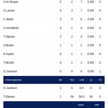
A.Al-Shaair
5
2
7
0.0/0
0
D.Lenoir
4
3
7
0.0/0
0
C.Ward
2
4
6
0.0/0
0
A.Armstead
3
1
4
0.0/0
0
T.Gipson
2
2
4
0.0/0
1
O.Burks
1
1
2
0.0/0
0
K.Hyder
0
1
1
0.0/0
0
T.McGill
0
1
1
0.0/0
0
D.Jackson
0
0
0
0.0/0
1
Interceptions
NO
YDS
AVG
LG
TD
D.Jackson
1
0
0.0
0
0
T.Gipson
1
56
56.0
56
0
OWN
OPP