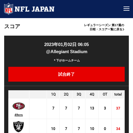
tog
スコア
レギュラーシーズン 第17週の
日程・スコア一覧に戻る
2023年01月02日 06:05
@Allegiant Stadium
＊下がホームチーム
試合終了
1Q
2Q
3Q
4Q
OT
total
7
7
7
13
3
37
49ers
10
7
7
10
0
34