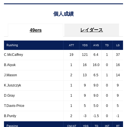
個人成績
レイダース
49ers
Rushing
ATT
YDS
AVG
TD
LG
C.McCaffrey
19
121
6.4
1
37
B.Aiyuk
1
16
16.0
0
16
J.Mason
2
13
6.5
1
14
K.Juszczyk
1
9
9.0
0
9
D.Gray
1
9
9.0
0
9
T.Davis-Price
1
5
5.0
0
5
B.Purdy
2
-3
-1.5
0
-1
Passing
CM/AT
YDS
TD
INT
RT