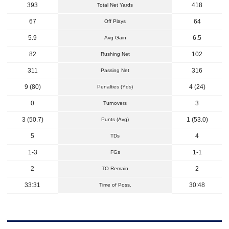
393
418
Total Net Yards
67
64
Off Plays
5.9
6.5
Avg Gain
82
102
Rushing Net
311
316
Passing Net
9 (80)
4 (24)
Penalties (Yds)
0
3
Turnovers
3 (50.7)
1 (53.0)
Punts (Avg)
5
4
TDs
1-3
1-1
FGs
2
2
TO Remain
33:31
30:48
Time of Poss.