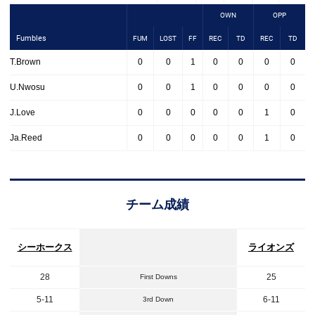
OWN
OPP
Fumbles
FUM
LOST
FF
REC
TD
REC
TD
T.Brown
0
0
1
0
0
0
0
U.Nwosu
0
0
1
0
0
0
0
J.Love
0
0
0
0
0
1
0
Ja.Reed
0
0
0
0
0
1
0
チーム成績
シーホークス
ライオンズ
28
25
First Downs
5-11
6-11
3rd Down