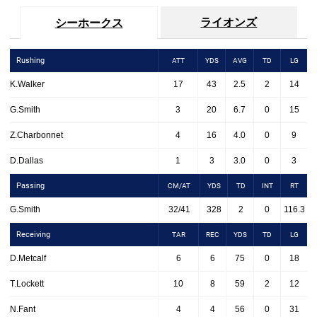
ライオンズ
シーホークス
Rushing
ATT
YDS
AVG
TD
LG
K.Walker
17
43
2.5
2
14
G.Smith
3
20
6.7
0
15
Z.Charbonnet
4
16
4.0
0
9
D.Dallas
1
3
3.0
0
3
Passing
CM/AT
YDS
TD
INT
RT
G.Smith
32/41
328
2
0
116.3
Receiving
TAR
REC
YDS
TD
LG
D.Metcalf
6
6
75
0
18
T.Lockett
10
8
59
2
12
N.Fant
4
4
56
0
31