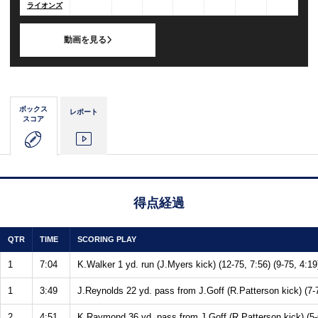
ライオンズ
動画を見る
ボックス
レポート
スコア
得点経過
QTR
TIME
SCORING PLAY
1
7:04
K.Walker 1 yd. run (J.Myers kick) (12-75, 7:56) (9-75, 4:19)
1
3:49
J.Reynolds 22 yd. pass from J.Goff (R.Patterson kick) (7-
2
4:51
K.Raymond 36 yd. pass from J.Goff (R.Patterson kick) (5-