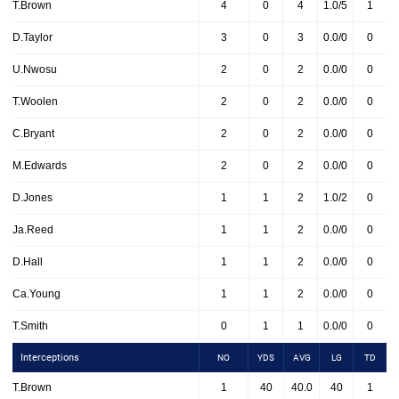
T.Brown
4
0
4
1.0/5
1
D.Taylor
3
0
3
0.0/0
0
U.Nwosu
2
0
2
0.0/0
0
T.Woolen
2
0
2
0.0/0
0
C.Bryant
2
0
2
0.0/0
0
M.Edwards
2
0
2
0.0/0
0
D.Jones
1
1
2
1.0/2
0
Ja.Reed
1
1
2
0.0/0
0
D.Hall
1
1
2
0.0/0
0
Ca.Young
1
1
2
0.0/0
0
T.Smith
0
1
1
0.0/0
0
Interceptions
NO
YDS
AVG
LG
TD
T.Brown
1
40
40.0
40
1