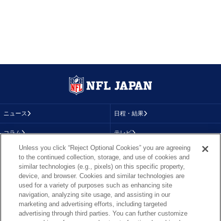
ニュース
日程・結果
コラム
テレビ
Unless you click “Reject Optional Cookies” you are agreeing
動画
画像
to the continued collection, storage, and use of cookies and
similar technologies (e.g., pixels) on this specific property,
チーム
順位表
device, and browser. Cookies and similar technologies are
used for a variety of purposes such as enhancing site
選手成績
About NFL
navigation, analyzing site usage, and assisting in our
marketing and advertising efforts, including targeted
More NFL
特集
advertising through third parties. You can further customize