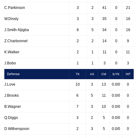
C.Parkinson
3
2
41
0
21
W.Dissly
3
3
35
0
16
J.Smith-Njigba
6
5
34
0
16
Z.Charbonnet
2
2
14
0
9
K.Walker
2
1
11
0
11
J.Bobo
1
1
3
0
3
Defense
TK
AS
CM
S/YD
INT
J.Love
10
3
13
0.0/0
0
J.Brooks
6
5
11
0.0/0
0
B.Wagner
7
3
10
0.0/0
0
Q.Diggs
3
2
5
0.0/0
0
D.Witherspoon
2
3
5
0.0/0
0