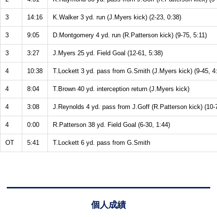
3
14:16
K.Walker 3 yd. run (J.Myers kick) (2-23, 0:38)
3
9:05
D.Montgomery 4 yd. run (R.Patterson kick) (9-75, 5:11)
3
3:27
J.Myers 25 yd. Field Goal (12-61, 5:38)
4
10:38
T.Lockett 3 yd. pass from G.Smith (J.Myers kick) (9-45, 4
4
8:04
T.Brown 40 yd. interception return (J.Myers kick)
4
3:08
J.Reynolds 4 yd. pass from J.Goff (R.Patterson kick) (10-
4
0:00
R.Patterson 38 yd. Field Goal (6-30, 1:44)
OT
5:41
T.Lockett 6 yd. pass from G.Smith
個人成績