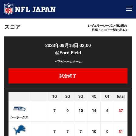
tog
スコア
レギュラーシーズン 第2週の
日程・スコア一覧に戻る
2023年09月18日 02:00
@Ford Field
＊下がホームチーム
試合終了
1Q
2Q
3Q
4Q
OT
total
7
0
10
14
6
37
シーホークス
7
7
7
10
0
31