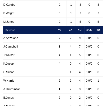
D.Ozigbo
1
1
8
0
8
B.Wright
1
1
7
0
7
M.Jones
1
1
5
0
5
Defense
TK
AS
CM
S/YD
INT
A.Anzalone
7
2
9
0.0/0
0
J.Campbell
3
4
7
0.0/0
0
T.Walker
4
1
5
0.0/0
0
K.Joseph
4
0
4
0.0/0
0
C.Sutton
3
1
4
0.0/0
0
W.Harris
2
2
4
0.0/0
1
A.Hutchinson
1
2
3
0.0/0
0
B.Jones
2
0
2
0.0/0
0