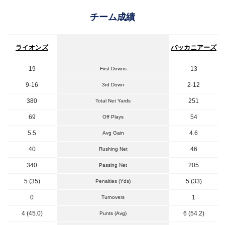
チーム成績
ライオンズ
バッカニアーズ
19
13
First Downs
9-16
2-12
3rd Down
380
251
Total Net Yards
69
54
Off Plays
5.5
4.6
Avg Gain
40
46
Rushing Net
340
205
Passing Net
5 (35)
5 (33)
Penalties (Yds)
0
1
Turnovers
4 (45.0)
6 (54.2)
Punts (Avg)