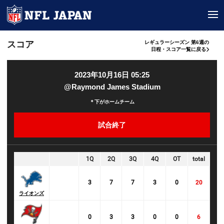
tog
スコア
レギュラーシーズン 第6週の
日程・スコア一覧に戻る
2023年10月16日 05:25
@Raymond James Stadium
＊下がホームチーム
試合終了
1Q
2Q
3Q
4Q
OT
total
3
7
7
3
0
20
ライオンズ
0
3
3
0
0
6