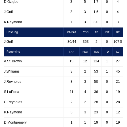
D.Ozigbo
3
5
1.7
0
4
J.Goff
2
3
1.5
0
4
K.Raymond
1
3
3.0
0
3
Passing
CM/AT
YDS
TD
INT
RT
J.Goff
30/44
353
2
0
107.5
Receiving
TAR
REC
YDS
TD
LG
A.St. Brown
15
12
124
1
27
J.Williams
3
2
53
1
45
J.Reynolds
3
3
50
0
21
S.LaPorta
11
4
36
0
19
C.Reynolds
2
2
28
0
28
K.Raymond
3
3
23
0
12
D.Montgomery
1
1
19
0
19