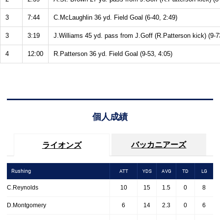
3
7:44
C.McLaughlin 36 yd. Field Goal (6-40, 2:49)
3
3:19
J.Williams 45 yd. pass from J.Goff (R.Patterson kick) (9-7
4
12:00
R.Patterson 36 yd. Field Goal (9-53, 4:05)
個人成績
バッカニアーズ
ライオンズ
Rushing
ATT
YDS
AVG
TD
LG
C.Reynolds
10
15
1.5
0
8
D.Montgomery
6
14
2.3
0
6