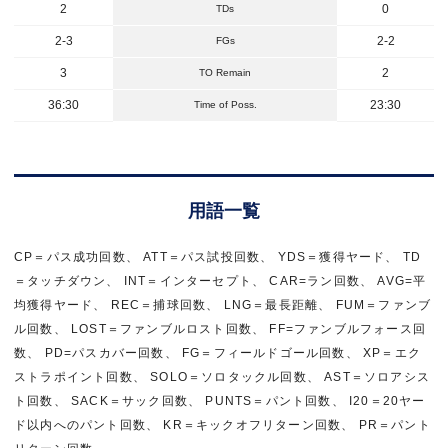
2
0
TDs
2-3
2-2
FGs
3
2
TO Remain
36:30
23:30
Time of Poss.
用語一覧
CP＝パス成功回数、 ATT＝パス試投回数、 YDS＝獲得ヤード、 TD
＝タッチダウン、 INT＝インターセプト、 CAR=ラン回数、 AVG=平
均獲得ヤード、 REC＝捕球回数、 LNG＝最長距離、 FUM＝ファンブ
ル回数、 LOST＝ファンブルロスト回数、 FF=ファンブルフォース回
数、 PD=パスカバー回数、 FG＝フィールドゴール回数、 XP＝エク
ストラポイント回数、 SOLO＝ソロタックル回数、 AST＝ソロアシス
ト回数、 SACK＝サック回数、 PUNTS＝パント回数、 I20＝20ヤー
ド以内へのパント回数、 KR＝キックオフリターン回数、 PR＝パント