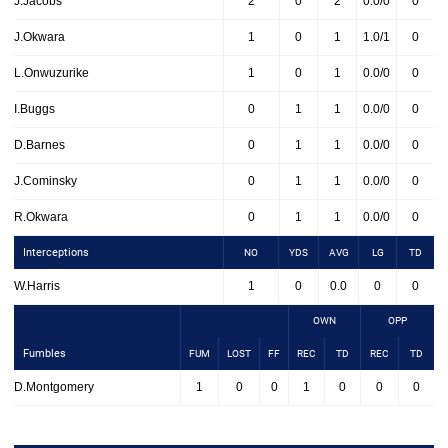
J.Jacobs
2
0
2
0.0/0
0
J.Okwara
1
0
1
1.0/1
0
L.Onwuzurike
1
0
1
0.0/0
0
I.Buggs
0
1
1
0.0/0
0
D.Barnes
0
1
1
0.0/0
0
J.Cominsky
0
1
1
0.0/0
0
R.Okwara
0
1
1
0.0/0
0
Interceptions
NO
YDS
AVG
LG
TD
W.Harris
1
0
0.0
0
0
OWN
OPP
Fumbles
FUM
LOST
FF
REC
TD
REC
TD
D.Montgomery
1
0
0
1
0
0
0