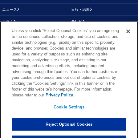
ニュース
日程・結果
コラム
テレビ
Unless you click “Reject Optional Cookies” you are agreeing
動画
画像
to the continued collection, storage, and use of cookies and
similar technologies (e.g., pixels) on this specific property,
チーム
順位表
device, and browser. Cookies and similar technologies are
used for a variety of purposes such as enhancing site
選手成績
About NFL
navigation, analyzing site usage, and assisting in our
marketing and advertising efforts, including targeted
More NFL
特集
advertising through third parties. You can further customize
your cookie preferences and opt out of optional cookies by
clicking the “Cookies Settings” link in this banner or in the
footer of this website’s homepage. For more information,
TOP
お問い合わせ
FAQ
please refer to our
Privacy Policy.
利用規約
プライバシーポリシー
プライバシー設定
RSS概要
NFL.COM
Cookie Settings
Copyright © NFL JAPAN.COM.All Rights Reserved.
Copyright © LY Corporation. All Rights Reserved.
Reject Optional Cookies
PHOTO BY AP Images / PHOTO BY Getty Images
Cookie Settings