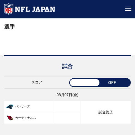
tog
選手
試合
スコア
OFF
08月07日(金)
33
パンサーズ
試合終了
30
カーディナルス