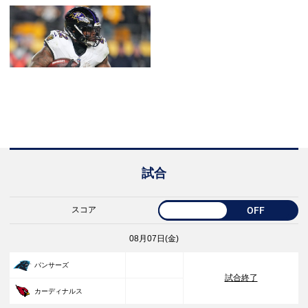
試合
スコア
OFF
08月07日(金)
33
パンサーズ
試合終了
30
カーディナルス