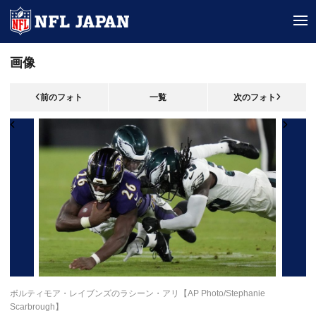
tog
画像
前のフォト
一覧
次のフォト
ボルティモア・レイブンズのラシーン・アリ【AP Photo/Stephanie
Scarbrough】