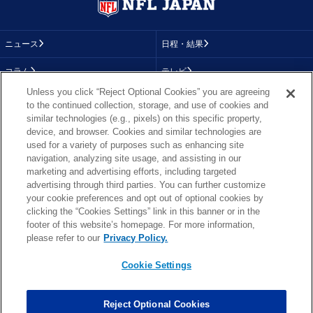
ニュース
日程・結果
コラム
テレビ
Unless you click “Reject Optional Cookies” you are agreeing
動画
画像
to the continued collection, storage, and use of cookies and
similar technologies (e.g., pixels) on this specific property,
チーム
順位表
device, and browser. Cookies and similar technologies are
used for a variety of purposes such as enhancing site
選手成績
About NFL
navigation, analyzing site usage, and assisting in our
marketing and advertising efforts, including targeted
More NFL
特集
advertising through third parties. You can further customize
your cookie preferences and opt out of optional cookies by
clicking the “Cookies Settings” link in this banner or in the
footer of this website’s homepage. For more information,
TOP
お問い合わせ
FAQ
please refer to our
Privacy Policy.
利用規約
プライバシーポリシー
プライバシー設定
RSS概要
NFL.COM
Cookie Settings
Copyright © NFL JAPAN.COM.All Rights Reserved.
Copyright © LY Corporation. All Rights Reserved.
Reject Optional Cookies
PHOTO BY AP Images / PHOTO BY Getty Images