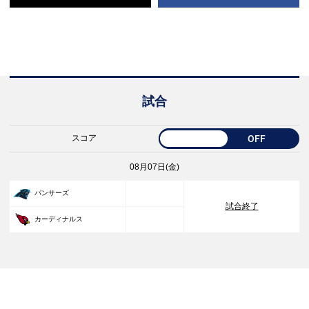
試合
スコア
OFF
08月07日(金)
33
パンサーズ
試合終了
30
カーディナルス