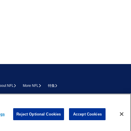
bout NFL
More NFL
特集
L.COM
ngs
Reject Optional Cookies
Accept Cookies