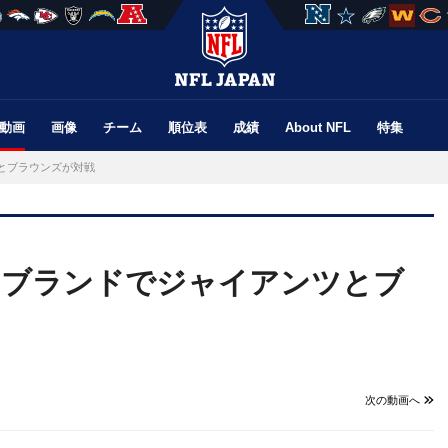
動画
画像
チーム
順位表
成績
About NFL
特集
ツとブラウンズが対戦
リーブランドでジャイアンツとブ
次の動画へ