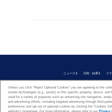
ニュース
日程・結果
コラ
TOP
Unless you click “Reject Optional Cookies” you are agreeing to the cont
similar technologies (e.g., pixels) on this specific property, device, an
used for a variety of purposes such as enhancing site navigation, analy
and advertising efforts, including targeted advertising through third par
preferences and opt out of optional cookies by clicking the “Cookies Setti
Cookie Settings
website’s homepage. For more information, please refer to our
Privacy 