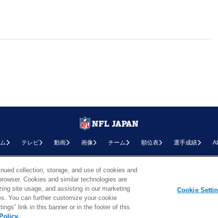
ム
テレビ
動画
画像
チーム
順位表
選手成績
A
お問い合わせ
FAQ
利用規約
プライバシーポリシー
プライバシー設定
RSS概要
NF
inued collection, storage, and use of cookies and
d browser. Cookies and similar technologies are
Copyright © NFL JAPAN.COM.All Rights Reserved.
zing site usage, and assisting in our marketing
Copyright © LY Corporation. All Rights Reserved.
Cookie Setti
PHOTO BY AP Images / PHOTO BY Getty Images
ties. You can further customize your cookie
ngs” link in this banner or in the footer of this
Policy.