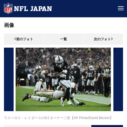
tog
画像
前のフォト
一覧
次のフォト
ラスベガス・レイダースのDJ ターナー二世【AP Photo/David Becker】