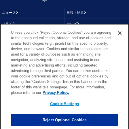
ニュース
日程・結果
コラム
テレビ
Unless you click “Reject Optional Cookies” you are agreeing
動画
画像
to the continued collection, storage, and use of cookies and
similar technologies (e.g., pixels) on this specific property,
チーム
順位表
device, and browser. Cookies and similar technologies are
used for a variety of purposes such as enhancing site
選手成績
About NFL
navigation, analyzing site usage, and assisting in our
marketing and advertising efforts, including targeted
More NFL
特集
advertising through third parties. You can further customize
your cookie preferences and opt out of optional cookies by
clicking the “Cookies Settings” link in this banner or in the
footer of this website’s homepage. For more information,
TOP
お問い合わせ
FAQ
please refer to our
Privacy Policy.
利用規約
プライバシーポリシー
プライバシー設定
RSS概要
NFL.COM
Cookie Settings
Copyright © NFL JAPAN.COM.All Rights Reserved.
Copyright © LY Corporation. All Rights Reserved.
Reject Optional Cookies
PHOTO BY AP Images / PHOTO BY Getty Images
Cookie Settings