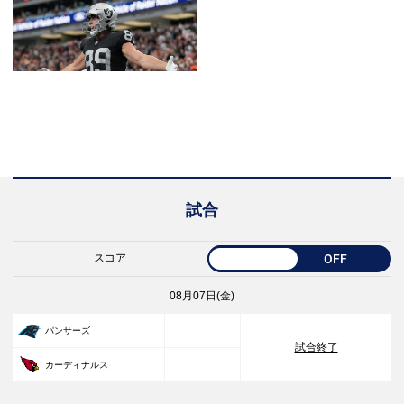
試合
スコア
OFF
08月07日(金)
33
パンサーズ
試合終了
30
カーディナルス