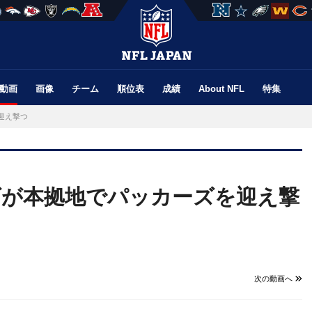
動画
画像
チーム
順位表
成績
About NFL
特集
迎え撃つ
ムズが本拠地でパッカーズを迎え撃
次の動画へ