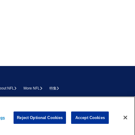
bout NFL
More NFL
特集
L.COM
ngs
Reject Optional Cookies
Accept Cookies