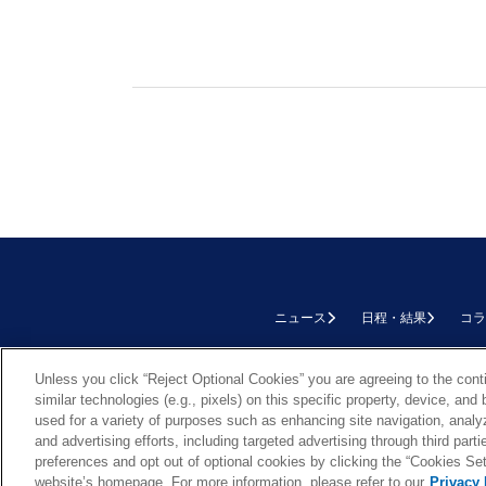
ニュース
日程・結果
コラ
TOP
Unless you click “Reject Optional Cookies” you are agreeing to the cont
similar technologies (e.g., pixels) on this specific property, device, an
used for a variety of purposes such as enhancing site navigation, analy
and advertising efforts, including targeted advertising through third par
preferences and opt out of optional cookies by clicking the “Cookies Setti
Cookie Settings
website’s homepage. For more information, please refer to our
Privacy 