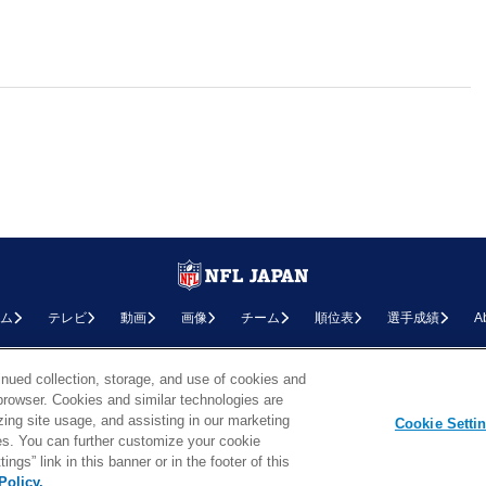
ム
テレビ
動画
画像
チーム
順位表
選手成績
A
お問い合わせ
FAQ
利用規約
プライバシーポリシー
プライバシー設定
RSS概要
NF
inued collection, storage, and use of cookies and
d browser. Cookies and similar technologies are
Copyright © NFL JAPAN.COM.All Rights Reserved.
zing site usage, and assisting in our marketing
Copyright © LY Corporation. All Rights Reserved.
Cookie Setti
PHOTO BY AP Images / PHOTO BY Getty Images
ties. You can further customize your cookie
ngs” link in this banner or in the footer of this
Policy.