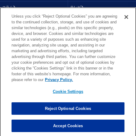
コラム
テレビ
Unless you click “Reject Optional Cookies” you are agreeing
動画
画像
to the continued collection, storage, and use of cookies and
similar technologies (e.g., pixels) on this specific property,
チーム
順位表
device, and browser. Cookies and similar technologies are
used for a variety of purposes such as enhancing site
選手成績
About NFL
navigation, analyzing site usage, and assisting in our
marketing and advertising efforts, including targeted
More NFL
特集
advertising through third parties. You can further customize
your cookie preferences and opt out of optional cookies by
clicking the “Cookies Settings” link in this banner or in the
footer of this website’s homepage. For more information,
TOP
お問い合わせ
FAQ
please refer to our
Privacy Policy.
利用規約
プライバシーポリシー
プライバシー設定
RSS概要
NFL.COM
Cookie Settings
Copyright © NFL JAPAN.COM.All Rights Reserved.
Copyright © LY Corporation. All Rights Reserved.
Reject Optional Cookies
PHOTO BY AP Images / PHOTO BY Getty Images
Cookie Settings
Accept Cookies