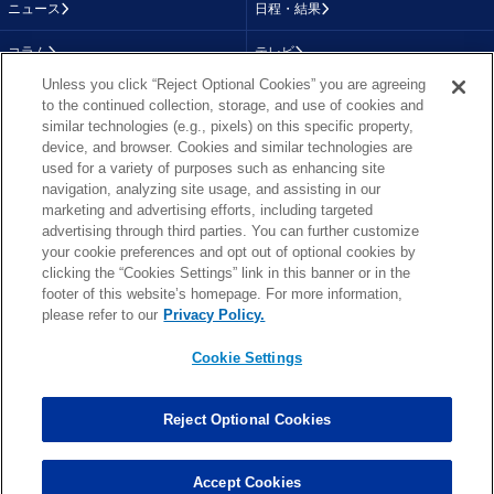
ニュース
日程・結果
コラム
テレビ
Unless you click “Reject Optional Cookies” you are agreeing
動画
画像
to the continued collection, storage, and use of cookies and
similar technologies (e.g., pixels) on this specific property,
チーム
順位表
device, and browser. Cookies and similar technologies are
used for a variety of purposes such as enhancing site
選手成績
About NFL
navigation, analyzing site usage, and assisting in our
marketing and advertising efforts, including targeted
More NFL
特集
advertising through third parties. You can further customize
your cookie preferences and opt out of optional cookies by
clicking the “Cookies Settings” link in this banner or in the
footer of this website’s homepage. For more information,
TOP
お問い合わせ
FAQ
please refer to our
Privacy Policy.
利用規約
プライバシーポリシー
プライバシー設定
RSS概要
NFL.COM
Cookie Settings
Copyright © NFL JAPAN.COM.All Rights Reserved.
Copyright © LY Corporation. All Rights Reserved.
Reject Optional Cookies
PHOTO BY AP Images / PHOTO BY Getty Images
Cookie Settings
Accept Cookies