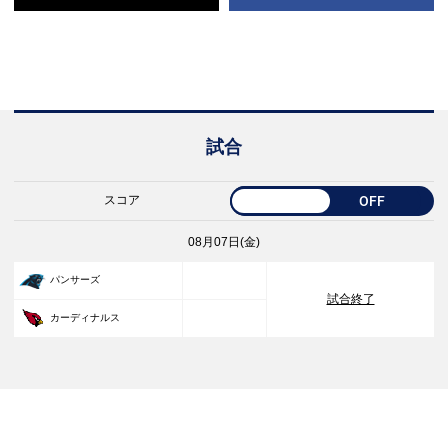
試合
スコア
OFF
08月07日(金)
33
パンサーズ
試合終了
30
カーディナルス