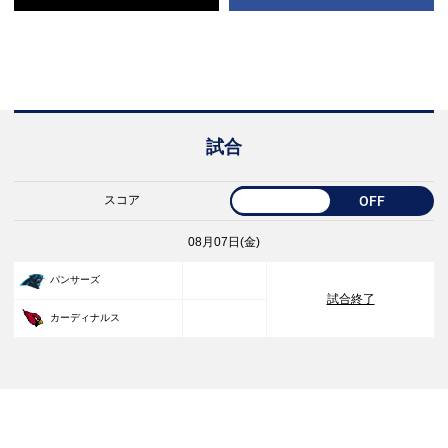
試合
スコア
OFF
08月07日(金)
33
パンサーズ
試合終了
30
カーディナルス