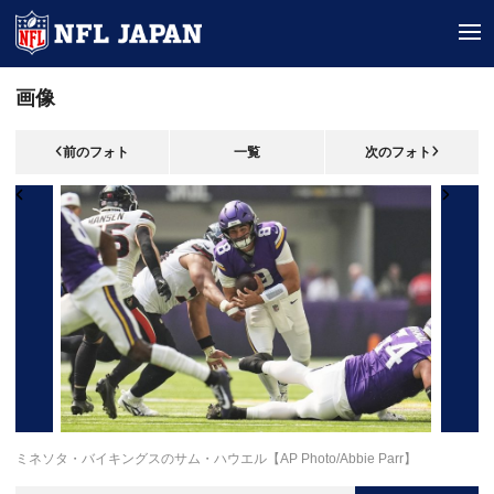
tog
画像
前のフォト
一覧
次のフォト
ミネソタ・バイキングスのサム・ハウエル【AP Photo/Abbie Parr】