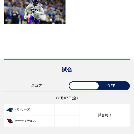
試合
スコア
OFF
08月07日(金)
33
パンサーズ
試合終了
30
カーディナルス