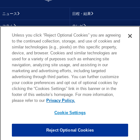
ニュース
日程・結果
コラム
テレビ
Unless you click “Reject Optional Cookies” you are agreeing
動画
画像
to the continued collection, storage, and use of cookies and
similar technologies (e.g., pixels) on this specific property,
チーム
順位表
device, and browser. Cookies and similar technologies are
used for a variety of purposes such as enhancing site
選手成績
About NFL
navigation, analyzing site usage, and assisting in our
marketing and advertising efforts, including targeted
More NFL
特集
advertising through third parties. You can further customize
your cookie preferences and opt out of optional cookies by
clicking the “Cookies Settings” link in this banner or in the
footer of this website’s homepage. For more information,
TOP
お問い合わせ
FAQ
please refer to our
Privacy Policy.
利用規約
プライバシーポリシー
プライバシー設定
RSS概要
NFL.COM
Cookie Settings
Copyright © NFL JAPAN.COM.All Rights Reserved.
Copyright © LY Corporation. All Rights Reserved.
Reject Optional Cookies
PHOTO BY AP Images / PHOTO BY Getty Images
Cookie Settings