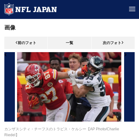
tog
画像
前のフォト
一覧
次のフォト
カンザスシティ・チーフスのトラビス・ケルシー【AP Photo/Charlie
Riedel】