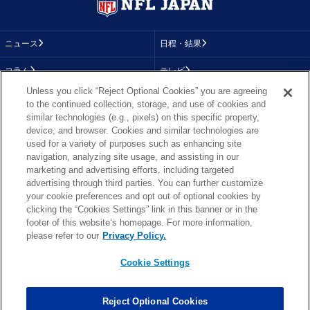
ニュース
日程・結果
コラム
テレビ
Unless you click “Reject Optional Cookies” you are agreeing
動画
画像
to the continued collection, storage, and use of cookies and
similar technologies (e.g., pixels) on this specific property,
チーム
順位表
device, and browser. Cookies and similar technologies are
used for a variety of purposes such as enhancing site
選手成績
About NFL
navigation, analyzing site usage, and assisting in our
marketing and advertising efforts, including targeted
More NFL
特集
advertising through third parties. You can further customize
your cookie preferences and opt out of optional cookies by
clicking the “Cookies Settings” link in this banner or in the
footer of this website’s homepage. For more information,
TOP
お問い合わせ
FAQ
please refer to our
Privacy Policy.
利用規約
プライバシーポリシー
プライバシー設定
RSS概要
NFL.COM
Cookie Settings
Copyright © NFL JAPAN.COM.All Rights Reserved.
Copyright © LY Corporation. All Rights Reserved.
Reject Optional Cookies
PHOTO BY AP Images / PHOTO BY Getty Images