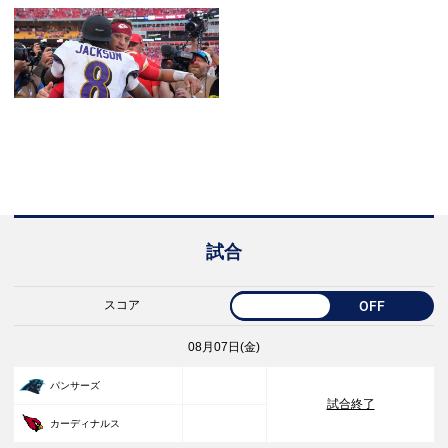
試合
スコア
OFF
08月07日(金)
33
パンサーズ
試合終了
30
カーディナルス