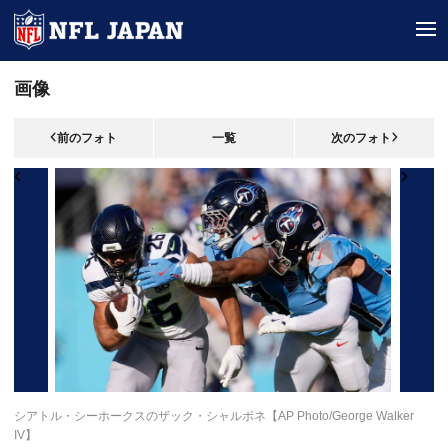
tog
画像
前のフォト
一覧
次のフォト
シアトル・シーホークスのザック・シャルボネ【AP Photo/George Walker
IV】