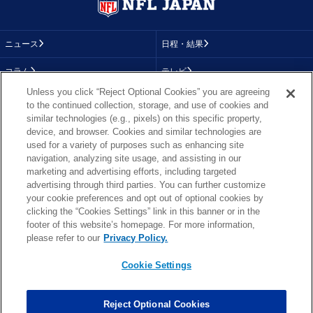
ニュース
日程・結果
コラム
テレビ
Unless you click “Reject Optional Cookies” you are agreeing
動画
画像
to the continued collection, storage, and use of cookies and
similar technologies (e.g., pixels) on this specific property,
チーム
順位表
device, and browser. Cookies and similar technologies are
used for a variety of purposes such as enhancing site
選手成績
About NFL
navigation, analyzing site usage, and assisting in our
marketing and advertising efforts, including targeted
More NFL
特集
advertising through third parties. You can further customize
your cookie preferences and opt out of optional cookies by
clicking the “Cookies Settings” link in this banner or in the
footer of this website’s homepage. For more information,
TOP
お問い合わせ
FAQ
please refer to our
Privacy Policy.
利用規約
プライバシーポリシー
プライバシー設定
RSS概要
NFL.COM
Cookie Settings
Copyright © NFL JAPAN.COM.All Rights Reserved.
Copyright © LY Corporation. All Rights Reserved.
Reject Optional Cookies
PHOTO BY AP Images / PHOTO BY Getty Images